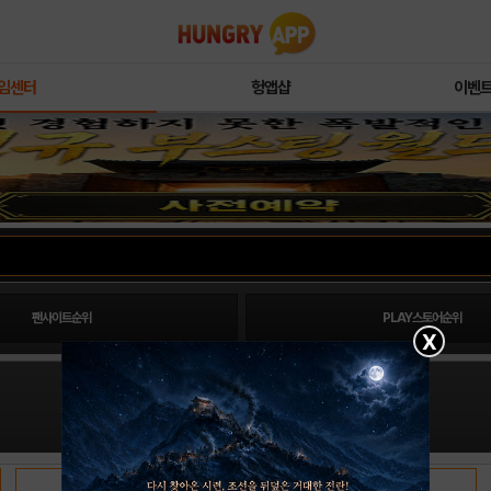
임센터
헝앱샵
이벤
팬사이트순위
PLAY스토어순위
X