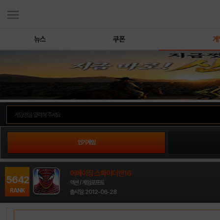
뉴스
쿠폰
게
인기게임
어메이징 스파이더맨16
5642
액션 / 게임로프트
RANK
출시일: 2012-06-28