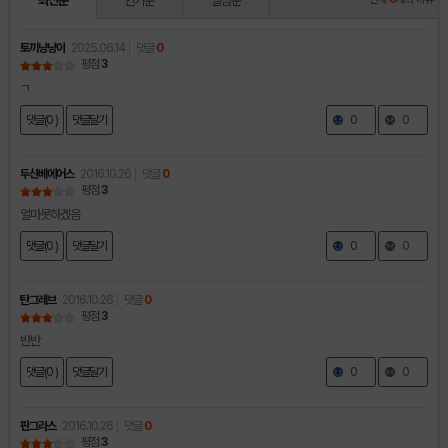
최신순
인기순
별점순
토끼냥냥이
2025.06.14
댓글
0
평점
3
ㄱ
댓글(0 )
댓글달기
0
0
두산베에어스
2016.10.26
댓글
0
평점
3
얼마못하겠음
댓글(0 )
댓글달기
0
0
탄그레브
2016.10.26
댓글
0
평점
3
반반
댓글(0 )
댓글달기
0
0
판그라스
2016.10.26
댓글
0
평점
3