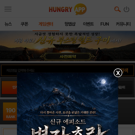
뉴스
쿠폰
게임센터
헝앱샵
이벤트
FUN
커뮤니티
X
인기게임
팬사이트순위
PLAY스토어순위
앱스토어순위
탈옥 - Break the Prison16
190
액션 / Candy Mobile
RANK
출시일: 2015-11-10