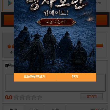
공략 커뮤니티 바로가기
3
5
4
3
2
30
총
명 참여
1
리뷰쓰기
오늘하루 안보기
닫기
0.0
전체
8
개의 리뷰