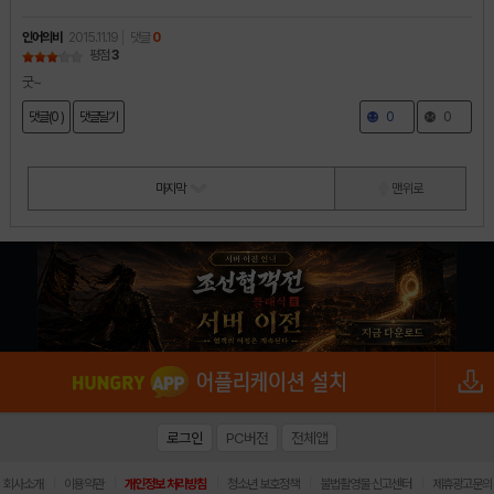
인어의비
2015.11.19
댓글
0
평점
3
굿~
댓글(0 )
댓글달기
0
0
마지막
맨 위로
로그인
PC버전
전체앱
|
|
|
|
|
회사소개
이용약관
개인정보 처리방침
청소년 보호정책
불법촬영물 신고센터
제휴광고문의