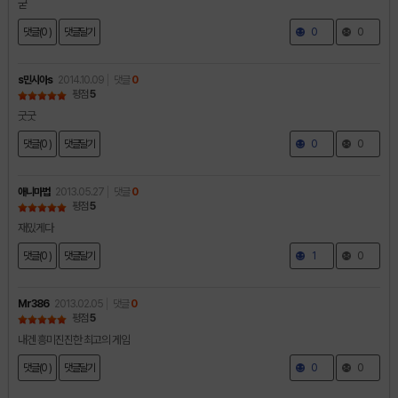
굳
댓글(0 )
댓글달기
0
0
s민시아s
2014.10.09
댓글
0
평점
5
굿굿
댓글(0 )
댓글달기
0
0
애니마법
2013.05.27
댓글
0
평점
5
재밌게다
댓글(0 )
댓글달기
1
0
Mr386
2013.02.05
댓글
0
평점
5
내겐 흥미진진한 최고의 게임
댓글(0 )
댓글달기
0
0