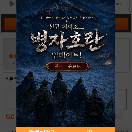
공략 커뮤니티 바로가기
4
5
4
3
2
30
총
명 참여
1
리뷰쓰기
0.0
오늘하루 안보기
닫기
전체
14
개의 리뷰