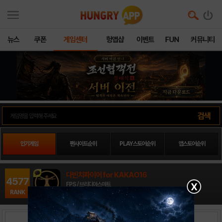
뉴스
쿠폰
게임센터
헝앱샵
이벤트
FUN
커뮤니티
인기게임
팬사이트순위
PLAY스토어순위
앱스토어순위
다빈치파이어 for KAKAO16
4577
X
FPS / 브리디아스마트
RANK
출시일: