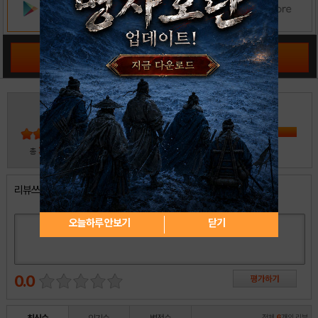
공략 커뮤니티 바로가기
3
5
4
3
2
30
총
명 참여
1
리뷰쓰기
오늘하루 안보기
닫기
0.0
전체
6
개의 리뷰