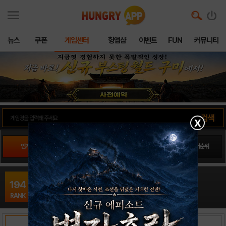
뉴스
쿠폰
게임센터
헝앱샵
이벤트
FUN
커뮤니티
X
인기게임
팬사이트순위
PLAY스토어순위
앱스토어순위
점피햔 for Kakao16
194
아케이드 / tobeit.corp
RANK
출시일: 2015-10-20