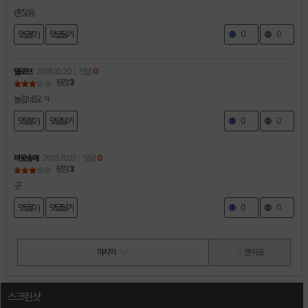
괜찮음
댓글(0 )
댓글달기
0
0
델로브
2016.10.20
댓글
0
평점
3
놀랍네요 ㅋ
댓글(0 )
댓글달기
0
0
까꿍송애
2015.11.02
댓글
0
평점
3
긋
댓글(0 )
댓글달기
0
0
마지막
맨 위로
스크린샷