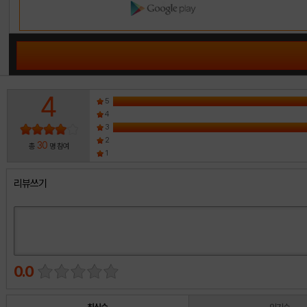
4
5
4
3
2
30
총
명 참여
1
리뷰쓰기
0.0