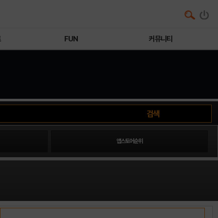
트
FUN
커뮤니티
앱스토어순위