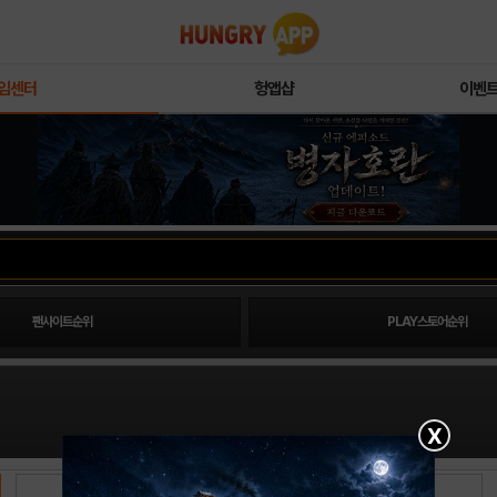
임센터
헝앱샵
이벤
팬사이트순위
PLAY스토어순위
X