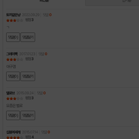
최신순
인기순
토끼같은냥
2022.09.29
댓글
0
평점
3
ㄱ
댓글(0 )
댓글달기
그레이팩
2017.01.23
댓글
0
평점
3
야구겜
댓글(0 )
댓글달기
델로브
2015.09.24
댓글
0
평점
3
요즘은 별로
댓글(0 )
댓글달기
십원에세개
2015.07.14
댓글
0
평점
4