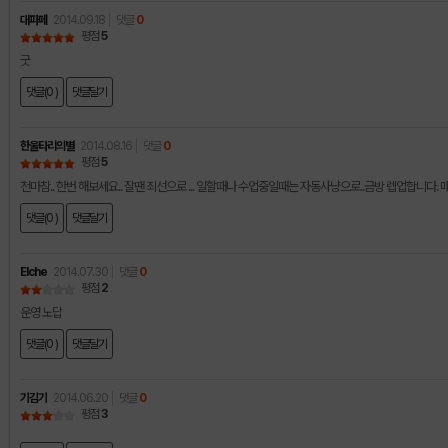
대파페
2014.09.18
댓글
0
평점
5
굿
댓글(0 )
댓글달기
한울타리의별
2014.08.16
댓글
0
평점
5
천마참.. 한번 해보세요.. 잘땐 죄선으로 ... 일할때나 수업중일때는 자동사냥으로..금방 렙업합니다. 매
댓글(0 )
댓글달기
Elche
2014.07.30
댓글
0
평점
2
운영 노답
댓글(0 )
댓글달기
기김기
2014.06.20
댓글
0
평점
3