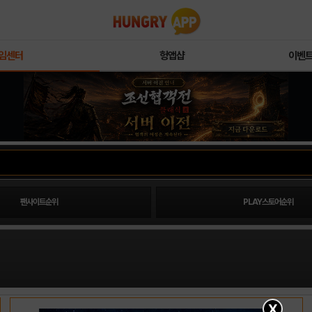
임센터
헝앱샵
이벤
팬사이트순위
PLAY스토어순위
X