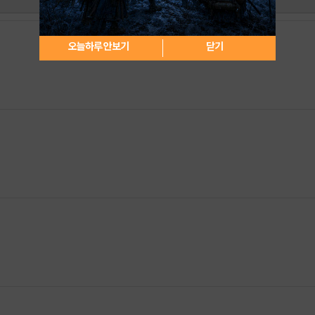
별점순
오늘하루 안보기
닫기