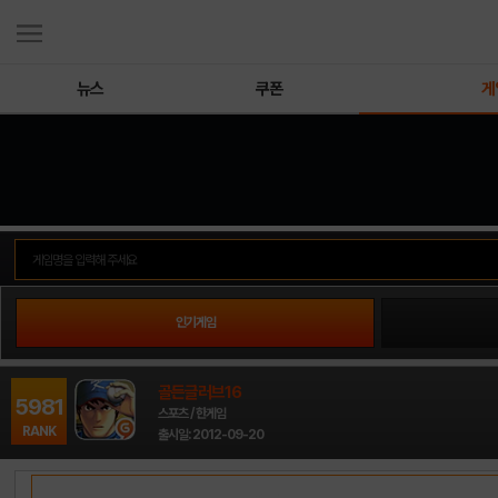
뉴스
쿠폰
게
인기게임
골든글러브16
5981
스포츠 / 한게임
RANK
출시일: 2012-09-20