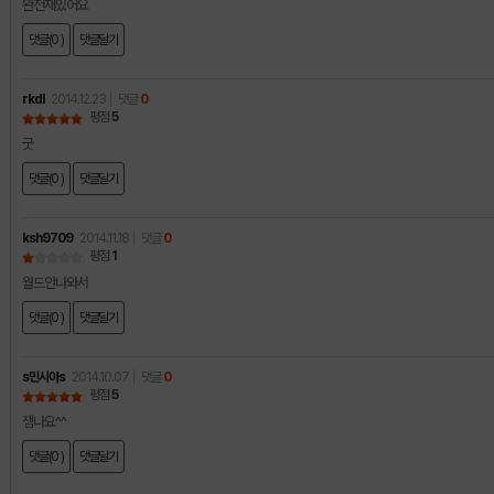
완전재밌어요
댓글(0 )
댓글달기
rkdl
2014.12.23
댓글
0
평점
5
굿
댓글(0 )
댓글달기
ksh9709
2014.11.18
댓글
0
평점
1
월드안나와서
댓글(0 )
댓글달기
s민시아s
2014.10.07
댓글
0
평점
5
잼나요^^
댓글(0 )
댓글달기