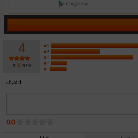
4
5
4
3
2
30
총
명 참여
1
리뷰쓰기
0.0