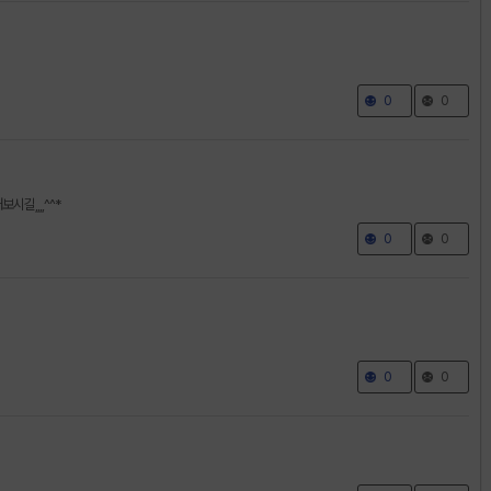
0
0
길,,,,^^*
0
0
0
0