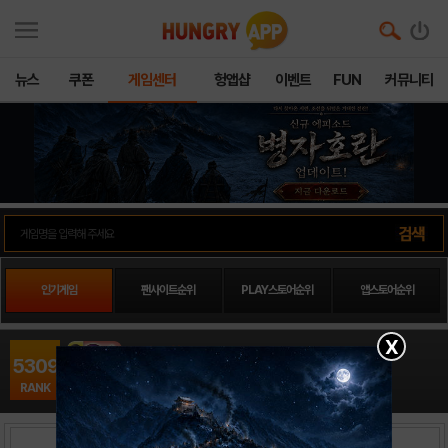
뉴스
쿠폰
게임센터
헝앱샵
이벤트
FUN
커뮤니티
인기게임
팬사이트순위
PLAY스토어순위
앱스토어순위
X
유혹의한수16
5309
아케이드 / 모라이즌
RANK
출시일: 2014-10-14