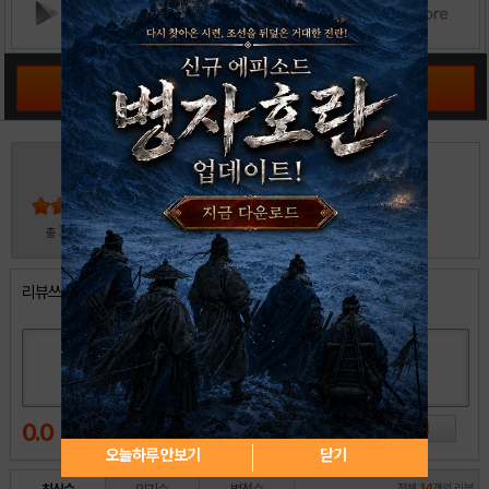
공략 커뮤니티 바로가기
4
5
4
3
2
30
총
명 참여
1
리뷰쓰기
0.0
오늘하루 안보기
닫기
전체
14
개의 리뷰