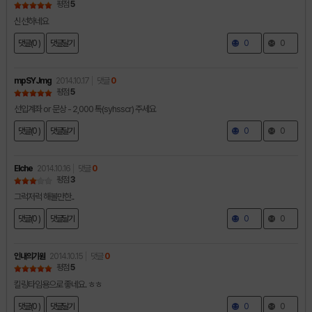
평점
5
신선하네요
댓글(0 )
댓글달기
0
0
mpSYJmg
2014.10.17
댓글
0
평점
5
선입계좌 or 문상 - 2,000 톡(syhsscr) 주세요
댓글(0 )
댓글달기
0
0
Elche
2014.10.16
댓글
0
평점
3
그럭저럭 해볼만한..
댓글(0 )
댓글달기
0
0
인내의기원
2014.10.15
댓글
0
평점
5
킬링타임용으로 좋네요. ㅎㅎ
댓글(0 )
댓글달기
0
0