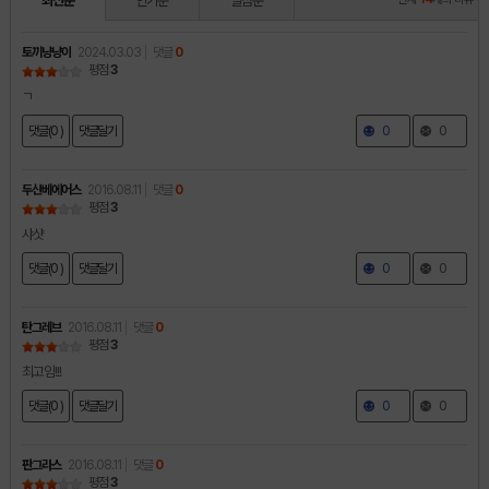
최신순
인기순
별점순
토끼냥냥이
2024.03.03
댓글
0
평점
3
ㄱ
댓글(0 )
댓글달기
0
0
두산베에어스
2016.08.11
댓글
0
평점
3
샤샷
댓글(0 )
댓글달기
0
0
탄그레브
2016.08.11
댓글
0
평점
3
최고임!!!
댓글(0 )
댓글달기
0
0
판그라스
2016.08.11
댓글
0
평점
3