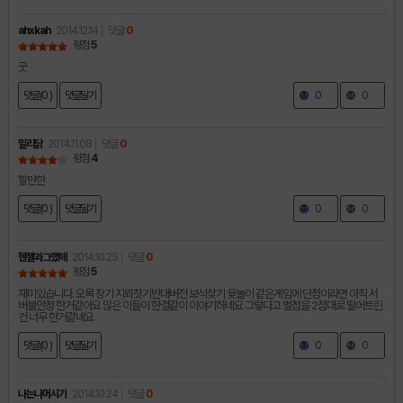
ahxkah
2014.12.14
댓글
0
평점
5
굿
댓글(0 )
댓글달기
0
0
밀리닭
2014.11.08
댓글
0
평점
4
할만한
댓글(0 )
댓글달기
0
0
헨젤과그랬떼
2014.10.25
댓글
0
평점
5
재미있습니다. 오목 장기 지뢰찻기반대버전 보석찾기 윷놀이 같은게임에 단점이라면 아직 서
버불안정 한거같아요 많은 이들이 한결같이 이야기하네요 그렇다고 별점을 2점대로 떨어트린
건 너무 한거같네요
댓글(0 )
댓글달기
0
0
나는나머시기
2014.10.24
댓글
0