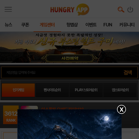
뉴스
쿠폰
게임센터
헝앱샵
이벤트
FUN
커뮤니티
인기게임
팬사이트순위
PLAY스토어순위
앱스토어순위
X
아스팔트 오버드라이브16
3612
레이싱 / Gameloft
RANK
출시일: 2014-09-29