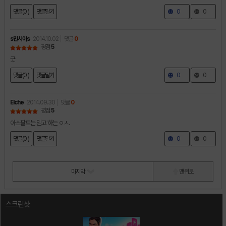
댓글(0 )
댓글달기
0
0
s민시아s
2014.10.02
댓글
0
평점
5
굿
댓글(0 )
댓글달기
0
0
Elche
2014.09.30
댓글
0
평점
5
아스팔트는 믿고 하는 ㅇㅅ.
댓글(0 )
댓글달기
0
0
마지막
맨 위로
스크린샷