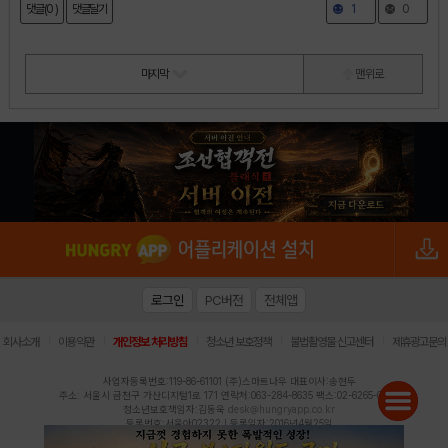
댓글(0 )
댓글달기
1
0
마지막
맨 위로
로그인
PC버전
전체앱
|
|
|
|
|
회사소개
이용약관
개인정보 처리방침
청소년 보호정책
불법촬영물 신고센터
제휴광고문의
사업자등록번호:119-86-61101 (주)스마트나우 대표이사:송현두
주소: 서울시 금천구 가산디지털1로 171 연락처:063-284-8635 팩스:02-6265-0377
청소년보호책임자:김동욱
desk@hungryapp.co.kr
등록번호:서울아02322 | 등록일자:2016년4월25일
발행인:(주)스마트나우 송현두 | 편집인:김동욱