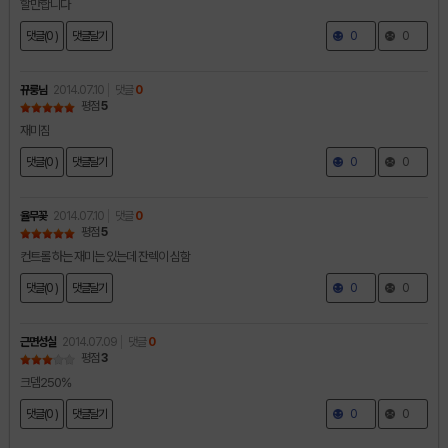
할만합니다
댓글(0 )
댓글달기
0
0
뀨룽님
2014.07.10
댓글
0
평점
5
재미짐
댓글(0 )
댓글달기
0
0
율무꽃
2014.07.10
댓글
0
평점
5
컨트롤 하는 재미는 있는데 잔렉이 심함
댓글(0 )
댓글달기
0
0
근면성실
2014.07.09
댓글
0
평점
3
크뎀250%
댓글(0 )
댓글달기
0
0