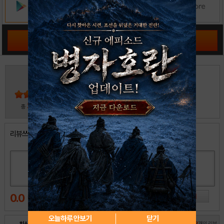
공략 커뮤니티 바로가기
3
5
4
3
2
30
총
명 참여
1
리뷰쓰기
0.0
오늘하루 안보기
닫기
전체
18
개의 리뷰