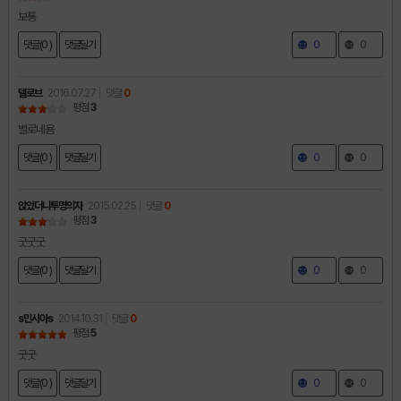
보통
댓글(0 )
댓글달기
0
0
델로브
2016.07.27
댓글
0
평점
3
별로네욤
댓글(0 )
댓글달기
0
0
앉았더니투명의자
2015.02.25
댓글
0
평점
3
굿굿굿
댓글(0 )
댓글달기
0
0
s민시아s
2014.10.31
댓글
0
평점
5
굿굿
댓글(0 )
댓글달기
0
0