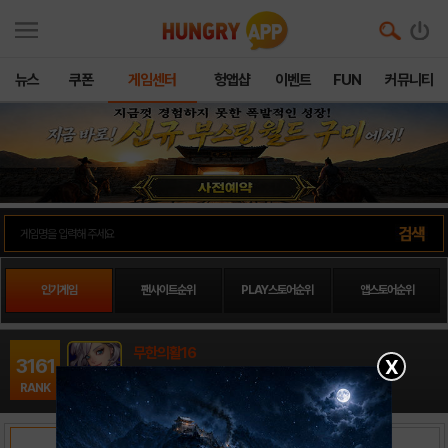
뉴스
쿠폰
게임센터
헝앱샵
이벤트
FUN
커뮤니티
인기게임
팬사이트순위
PLAY스토어순위
앱스토어순위
무한의활16
3161
X
액션 / 재미인터랙티브
RANK
출시일: 2014-07-07