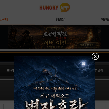
임센터
헝앱샵
이벤
X
팬사이트순위
PLAY스토어순위