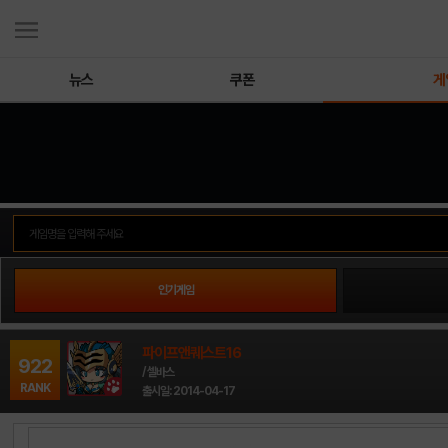
뉴스
쿠폰
게
인기게임
파이프앤퀘스트16
922
/ 셀바스
RANK
출시일: 2014-04-17