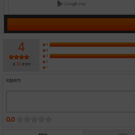
4
5
4
3
2
30
총
명 참여
1
리뷰쓰기
0.0