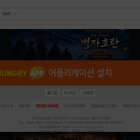
마지막
로그인
PC버전
전체앱
|
|
|
|
|
회사소개
이용약관
개인정보 처리방침
청소년 보호정책
불법촬영물 신고센터
제휴광고문의
사업자등록번호:119-86-61101 (주)스마트나우 대표이사:송현두
주소: 서울시 금천구 가산디지털1로 171 연락처:063-284-8635 팩스:02-6265-0377
청소년보호책임자:김동욱
desk@hungryapp.co.kr
등록번호:서울아02322 | 등록일자:2016년4월25일
발행인:(주)스마트나우 송현두 | 편집인:김동욱