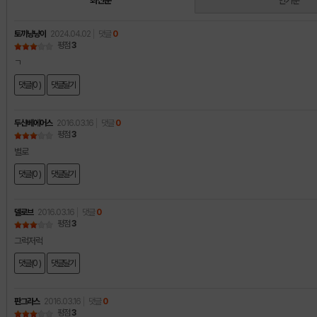
최신순
인기순
토끼냥냥이
2024.04.02
댓글
0
평점
3
ㄱ
댓글(0 )
댓글달기
두산베에어스
2016.03.16
댓글
0
평점
3
별로
댓글(0 )
댓글달기
델로브
2016.03.16
댓글
0
평점
3
그럭저럭
댓글(0 )
댓글달기
판그라스
2016.03.16
댓글
0
평점
3