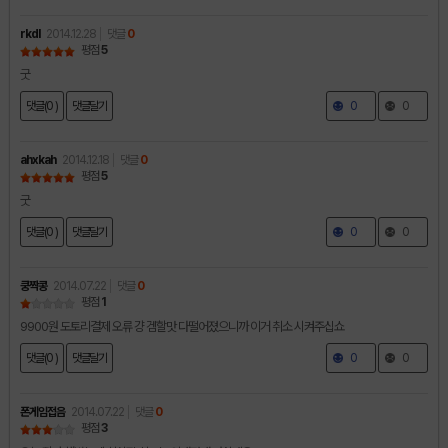
rkdl
2014.12.28
댓글
0
평점
5
굿
댓글(0 )
댓글달기
0
0
ahxkah
2014.12.18
댓글
0
평점
5
굿
댓글(0 )
댓글달기
0
0
쿵짝콩
2014.07.22
댓글
0
평점
1
9900원 도토리결제 오류 걍 겜할맛 다떨어졌으니까 이거 취소 시켜주십쇼
댓글(0 )
댓글달기
0
0
폰게임접음
2014.07.22
댓글
0
평점
3