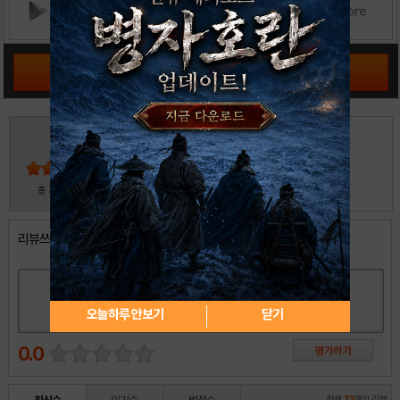
공략 커뮤니티 바로가기
3
5
4
3
2
30
총
명 참여
1
리뷰쓰기
오늘하루 안보기
닫기
0.0
전체
12
개의 리뷰