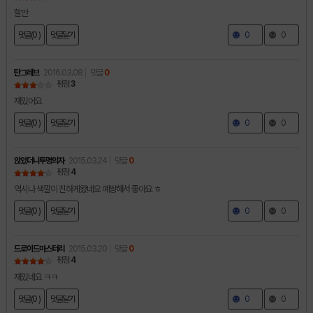
할만
댓글(0 )
댓글달기
0
0
탄그레브
2016.03.08
댓글
0
평점
3
재밌어요
댓글(0 )
댓글달기
0
0
앉았더니투명의자
2015.03.24
댓글
0
평점
4
역시나 색깔이 진하게왔네요 예쌍해서 좋아요 ㅎ
댓글(0 )
댓글달기
0
0
드로이드마스터리
2015.03.20
댓글
0
평점
4
재밌네요 ㅋㅋ
댓글(0 )
댓글달기
0
0