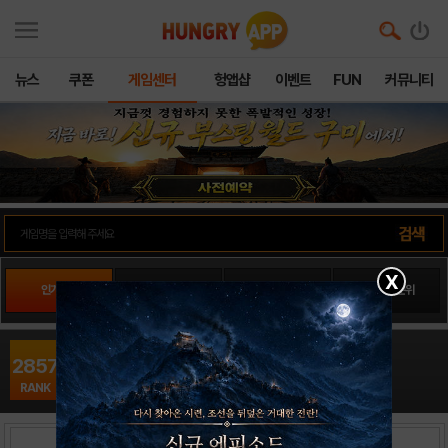
뉴스
쿠폰
게임센터
헝앱샵
이벤트
FUN
커뮤니티
X
인기게임
팬사이트순위
PLAY스토어순위
앱스토어순위
플랜츠디펜스16
2857
전략/RPG / L&K
RANK
출시일: 2014-07-22