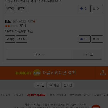
오늘 잠깐 해봤는데 최신작 치고는 이래저래 아쉽네요
댓글(0 )
댓글달기
0
0
Elche
2014.07.22
댓글
0
평점
2
무난한데 카톡겜이라 패스
댓글(0 )
댓글달기
0
0
마지막
맨 위로
로그인
PC버전
전체앱
|
|
|
|
|
회사소개
이용약관
개인정보 처리방침
청소년 보호정책
불법촬영물 신고센터
제휴광고문의
사업자등록번호:119-86-61101 (주)스마트나우 대표이사:송현두
주소: 서울시 금천구 가산디지털1로 171 연락처:063-284-8635 팩스:02-6265-0377