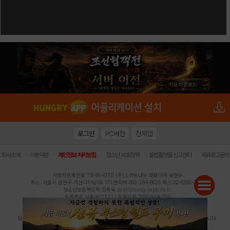
로그인
PC버전
전체앱
|
|
|
|
|
회사소개
이용약관
개인정보 처리방침
청소년 보호정책
불법촬영물 신고센터
제휴광고문의
사업자등록번호:119-86-61101 (주)스마트나우 대표이사:송현두
주소: 서울시 금천구 가산디지털1로 171 연락처:063-284-8635 팩스:02-6265-0377
청소년보호책임자:김동욱
desk@hungryapp.co.kr
등록번호:서울아02322 | 등록일자:2016년4월25일
발행인:(주)스마트나우 송현두 | 편집인:김동욱
헝그리앱의 콘텐츠 및 기사는 저작권법의 보호를 받으므로, 무단 전재, 복사, 배포 등을 금합니다.
Copyright (c) HungryApp All Rights Reserved.