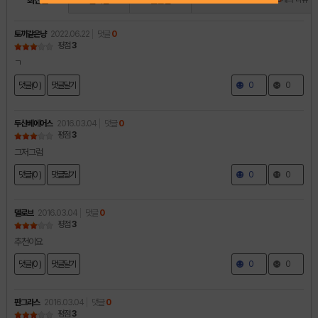
최신순
인기순
별점순
토끼같은냥
2022.06.22
댓글
0
평점
3
ㄱ
댓글(0 )
댓글달기
0
0
두산베에어스
2016.03.04
댓글
0
평점
3
그저그럼
댓글(0 )
댓글달기
0
0
델로브
2016.03.04
댓글
0
평점
3
추천이요
댓글(0 )
댓글달기
0
0
판그라스
2016.03.04
댓글
0
평점
3