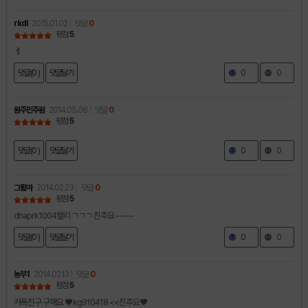
rkdl
2015.01.02
댓글
0
평점
5
ㅔ
댓글(0 )
댓글달기
0
0
원주민주원
2014.05.08
댓글
0
평점
5
댓글(0 )
댓글달기
0
0
그룀마
2014.02.23
댓글
0
평점
5
dhaprk1004빨리 ㄱㄱㄱ 친추요~~~~
댓글(0 )
댓글달기
0
0
농부1
2014.02.13
댓글
0
평점
5
카톡친구 구해요 ♥ kg910418 <<친추요♥