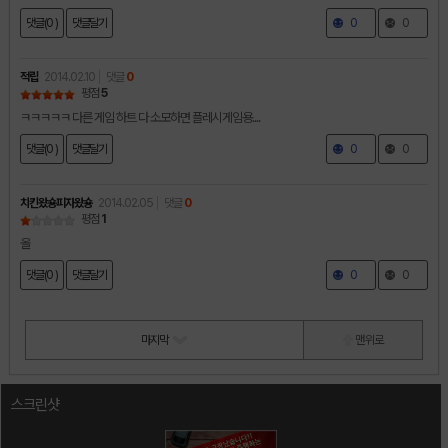
댓글(0 )
댓글달기
0
0
적립
2014.02.10
댓글
0
평점
5
ㅋㅋㅋㅋㅋ 다른 게임 하트 다 소모하면 플레시게임용....
댓글(0 )
댓글달기
0
0
치킨왔숑피자왔숑
2014.02.05
댓글
0
평점
1
올
댓글(0 )
댓글달기
0
0
마지막
맨 위로
스크린샷