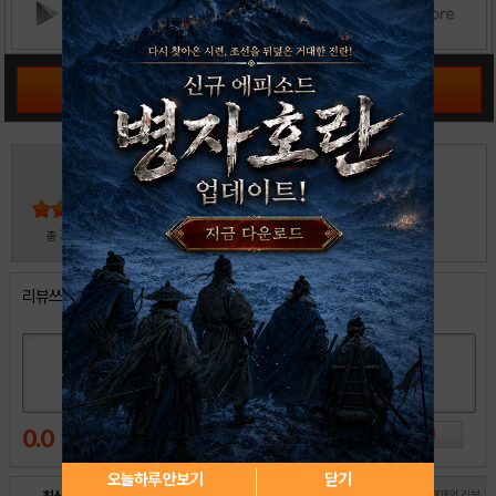
공략 커뮤니티 바로가기
4
5
4
3
2
30
총
명 참여
1
리뷰쓰기
0.0
오늘하루 안보기
닫기
전체
13
개의 리뷰