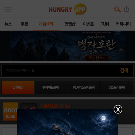
뉴스
쿠폰
게임센터
헝앱샵
이벤트
FUN
커뮤니티
인기게임
팬사이트순위
PLAY스토어순위
앱스토어순위
자동차길들이기16
X
6601
아케이드 / mocoga
RANK
출시일: 2014-02-11