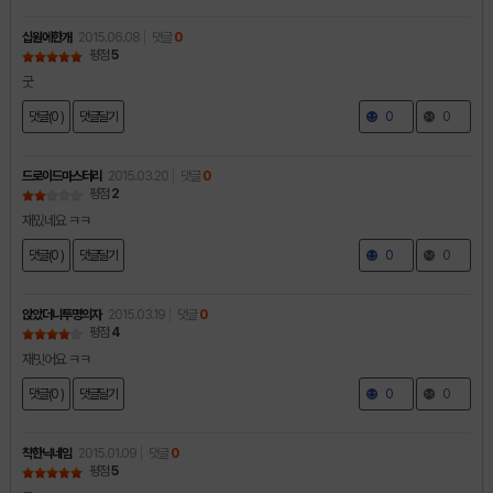
십원에한개
2015.06.08
댓글
0
평점
5
굿
댓글(0 )
댓글달기
0
0
드로이드마스터리
2015.03.20
댓글
0
평점
2
재밌네요 ㅋㅋ
댓글(0 )
댓글달기
0
0
앉았더니투명의자
2015.03.19
댓글
0
평점
4
재밋어요 ㅋㅋ
댓글(0 )
댓글달기
0
0
착한닉네임
2015.01.09
댓글
0
평점
5