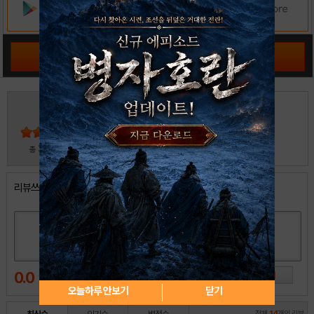
공략 커뮤니티 바로가기
4
5
4
3
2
30
총
명 참여
1
리뷰쓰기
0.0
오늘하루 안보기
닫기
전체
14
개의 리뷰