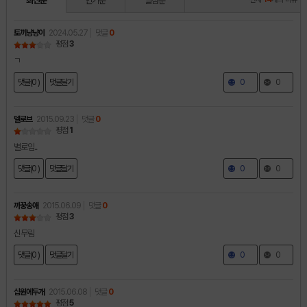
최신순
인기순
별점순
토끼냥냥이
2024.05.27
댓글
0
평점
3
ㄱ
댓글(0 )
댓글달기
0
0
델로브
2015.09.23
댓글
0
평점
1
별로임..
댓글(0 )
댓글달기
0
0
까꿍송애
2015.06.09
댓글
0
평점
3
신무림
댓글(0 )
댓글달기
0
0
십원에두개
2015.06.08
댓글
0
평점
5