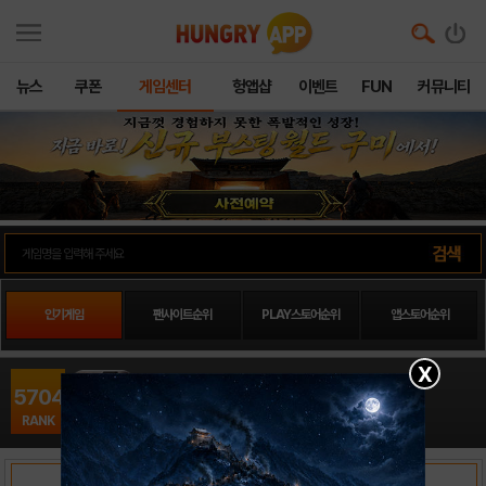
뉴스
쿠폰
게임센터
헝앱샵
이벤트
FUN
커뮤니티
인기게임
팬사이트순위
PLAY스토어순위
앱스토어순위
X
신무림대전SE16
5704
전략 / 다음모바게
RANK
출시일: 2012-07-22