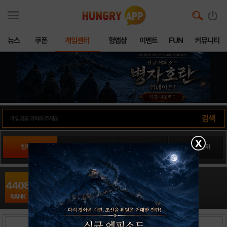
뉴스
쿠폰
게임센터
헝앱샵
이벤트
FUN
커뮤니티
X
인기게임
팬사이트순위
PLAY스토어순위
앱스토어순위
Eve of imfact16
4408
어드벤처 / H.J.F. Schennink
RANK
출시일: 2013-01-01