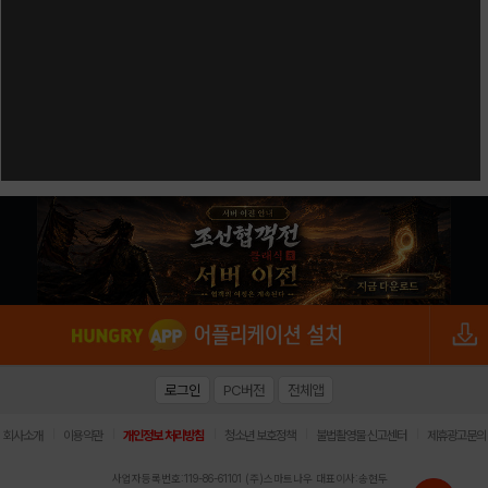
로그인
PC버전
전체앱
|
|
|
|
|
회사소개
이용약관
개인정보 처리방침
청소년 보호정책
불법촬영물 신고센터
제휴광고문의
사업자등록번호:119-86-61101 (주)스마트나우 대표이사:송현두