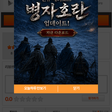
공략 커뮤니티 바로가기
4
5
4
3
2
30
총
명 참여
1
리뷰쓰기
오늘하루 안보기
닫기
0.0
전체
9
개의 리뷰