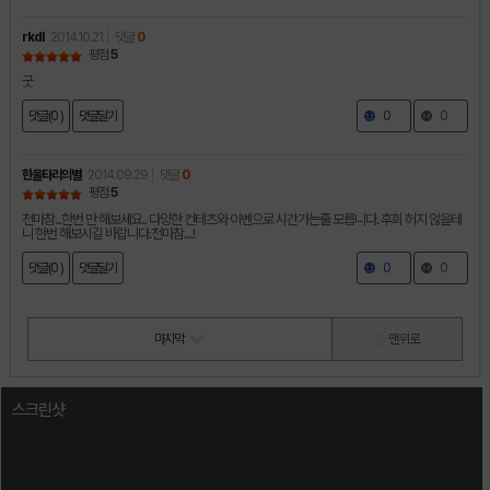
rkdl
2014.10.21
댓글
0
평점
5
굿
댓글(0 )
댓글달기
0
0
한울타리의별
2014.09.29
댓글
0
평점
5
천마참...한번 만 해보세요.. 다양한 컨테츠와 이벤으로 시간가는줄 모릅니다. 후회 허지 않을테
니 한번 해보시길 바랍니다.천마참....!
댓글(0 )
댓글달기
0
0
마지막
맨 위로
스크린샷