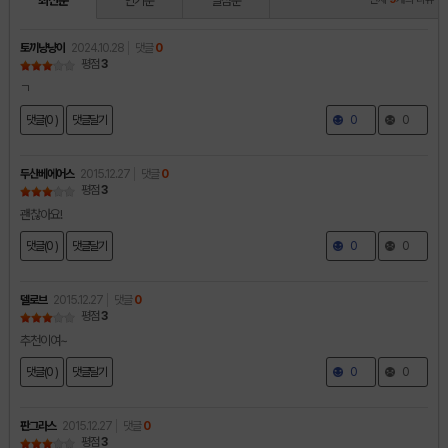
최신순
인기순
별점순
토끼냥냥이
2024.10.28
댓글
0
평점
3
ㄱ
댓글(0 )
댓글달기
0
0
두산베에어스
2015.12.27
댓글
0
평점
3
괜찮아요!
댓글(0 )
댓글달기
0
0
델로브
2015.12.27
댓글
0
평점
3
추천이여~
댓글(0 )
댓글달기
0
0
판그라스
2015.12.27
댓글
0
평점
3