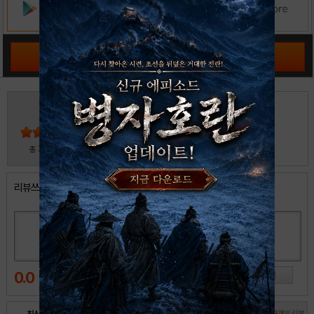
공략 커뮤니티 바로가기
4
5
4
3
2
30
총
명 참여
1
리뷰쓰기
0.0
전체
19
개의 리뷰