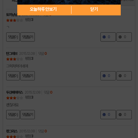
최신순
인기순
별점순
오늘하루 안보기
닫기
토끼냥냥이
2024.09.29
댓글
0
평점
3
ㄱ
댓글(0 )
댓글달기
0
0
탄그레브
2015.12.08
댓글
0
평점
3
그럭저럭이네여
댓글(0 )
댓글달기
0
0
두산베에어스
2015.12.08
댓글
0
평점
3
괜찮아요
댓글(0 )
댓글달기
0
0
판그라스
2015.12.08
댓글
0
평점
3