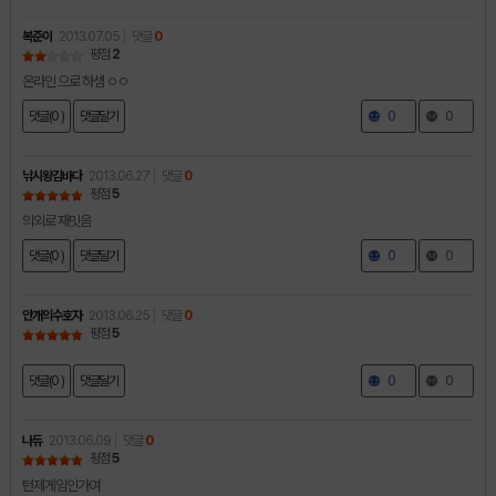
복준이
2013.07.05
댓글
0
평점
2
온라인 으로 하셈 ㅇㅇ
댓글(0 )
댓글달기
0
0
낚시왕김바다
2013.06.27
댓글
0
평점
5
의외로 재밋음
댓글(0 )
댓글달기
0
0
안개의수호자
2013.06.25
댓글
0
평점
5
댓글(0 )
댓글달기
0
0
나듀
2013.06.09
댓글
0
평점
5
턴제게임인가여