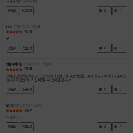
제작사측은 아주 열심히
댓글(0 )
댓글달기
0
0
rkdl
2014.12.26
댓글
0
평점
5
굿
댓글(0 )
댓글달기
0
0
한울타리의별
2014.09.22
댓글
0
평점
5
천마참...한번해보세요...! 다양한 이벤과 컨텐츠로 시간가는줄 모르게..정말 재미나게 보낼수 있
습니다 꼭 한번 해보시길 바랍니다..천마참 입니다.!
댓글(0 )
댓글달기
0
0
오리9
2013.07.12
댓글
0
평점
5
역시 좋은디
댓글(0 )
댓글달기
0
0