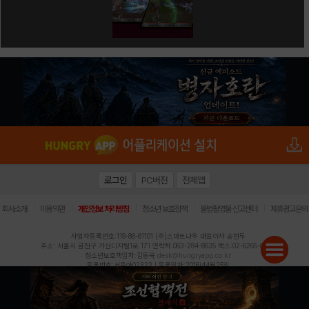
로그인
PC버전
전체앱
|
|
|
|
|
회사소개
이용약관
개인정보 처리방침
청소년 보호정책
불법촬영물 신고센터
제휴광고문의
사업자등록번호:119-86-61101 (주)스마트나우 대표이사:송현두
주소: 서울시 금천구 가산디지털1로 171 연락처:063-284-8635 팩스:02-6265-0377
청소년보호책임자:김동욱
desk@hungryapp.co.kr
등록번호:서울아02322 | 등록일자:2016년4월25일
발행인:(주)스마트나우 송현두 | 편집인:김동욱
헝그리앱의 콘텐츠 및 기사는 저작권법의 보호를 받으므로, 무단 전재, 복사, 배포 등을 금합니다.
Copyright (c) HungryApp All Rights Reserved.