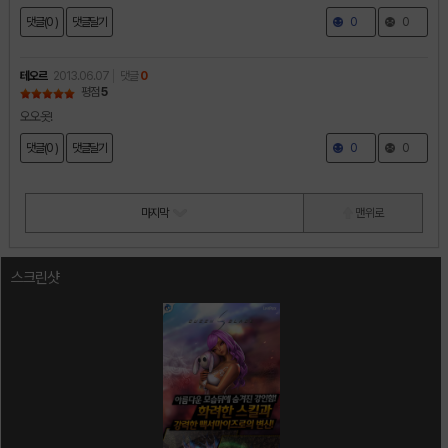
댓글(0 )
댓글달기
0
0
테오르
2013.06.07
댓글
0
평점
5
오오옷!
댓글(0 )
댓글달기
0
0
마지막
맨 위로
스크린샷