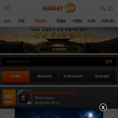
뉴스
쿠폰
게임센터
헝앱샵
이벤트
FUN
커뮤니티
인기게임
팬사이트순위
PLAY스토어순위
앱스토어순위
퀸스블레이드 전쟁의시작16
807
RPG / Liveplex
RANK
출시일: 2013-06-07
X