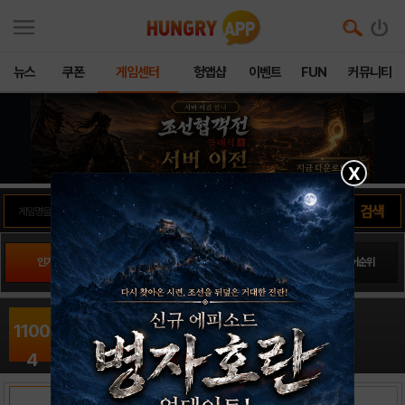
뉴스
쿠폰
게임센터
헝앱샵
이벤트
FUN
커뮤니티
X
인기게임
팬사이트순위
PLAY스토어순위
앱스토어순위
히어로쉽 - 방치형 영웅단 키우기16
1100
RPG / PlayHard.Lab
출시일: 2021-10-28
4
RANK