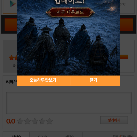
공략 커뮤니티 바로가기
3
5
4
3
2
30
총
명 참여
1
오늘하루 안보기
닫기
리뷰쓰기
0.0
전체
4
개의 리뷰