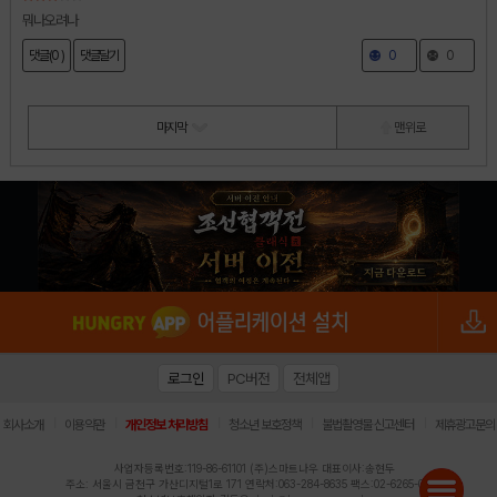
뭐나오려나
댓글(0 )
댓글달기
0
0
마지막
맨 위로
로그인
PC버전
전체앱
|
|
|
|
|
회사소개
이용약관
개인정보 처리방침
청소년 보호정책
불법촬영물 신고센터
제휴광고문의
사업자등록번호:119-86-61101 (주)스마트나우 대표이사:송현두
주소: 서울시 금천구 가산디지털1로 171 연락처:063-284-8635 팩스:02-6265-0377