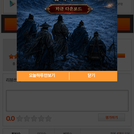
공략 커뮤니티 바로가기
3
5
4
3
2
30
총
명 참여
1
오늘하루 안보기
닫기
리뷰쓰기
0.0
전체
4
개의 리뷰