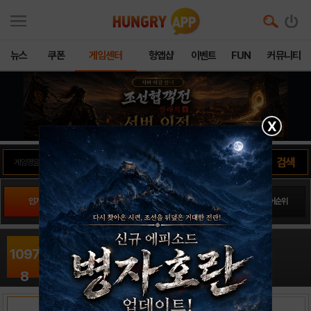
뉴스
쿠폰
게임센터
헝앱샵
이벤트
FUN
커뮤니티
X
인기게임
팬사이트순위
PLAY스토어순위
앱스토어순위
열대 머지16
1097
퍼즐 / Clever Apps Pte. Ltd.
출시일: 2021-12-17
8
RANK