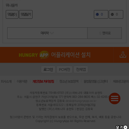
뭐나올까
댓글(0 )
댓글달기
0
0
마지막
맨 위로
로그인
PC버전
전체앱
|
|
|
|
|
회사소개
이용약관
개인정보 처리방침
청소년 보호정책
불법촬영물 신고센터
제휴광고문의
사업자등록번호:119-86-61101 (주)스마트나우 대표이사:송현두
주소: 서울시 금천구 가산디지털1로 171 연락처:063-284-8635 팩스:02-6265-0377
청소년보호책임자:김동욱
desk@hungryapp.co.kr
등록번호:서울아02322 | 등록일자:2016년4월25일
발행인:(주)스마트나우 송현두 | 편집인:김동욱
헝그리앱의 콘텐츠 및 기사는 저작권법의 보호를 받으므로, 무단 전재, 복사, 배포 등을 금합니다.
Copyright (c) HungryApp All Rights Reserved.