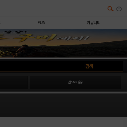
트
FUN
커뮤니티
앱스토어순위