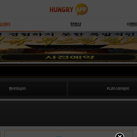
임센터
헝앱샵
이벤
팬사이트순위
PLAY스토어순위