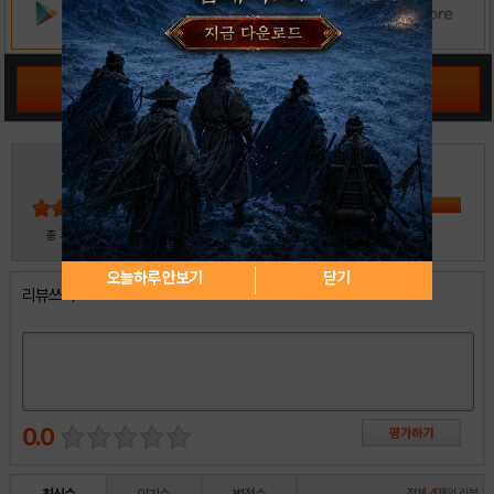
공략 커뮤니티 바로가기
3
5
4
3
2
30
총
명 참여
1
오늘하루 안보기
닫기
리뷰쓰기
0.0
전체
4
개의 리뷰