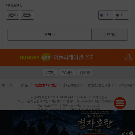
뭐나오려나.
댓글(0 )
댓글달기
0
0
마지막
맨 위로
로그인
PC버전
전체앱
|
|
|
|
|
회사소개
이용약관
개인정보 처리방침
청소년 보호정책
불법촬영물 신고센터
제휴광고문의
사업자등록번호:119-86-61101 (주)스마트나우 대표이사:송현두
주소: 서울시 금천구 가산디지털1로 171 연락처:063-284-8635 팩스:02-6265-0377
청소년보호책임자:김동욱
desk@hungryapp.co.kr
등록번호:서울아02322 | 등록일자:2016년4월25일
발행인:(주)스마트나우 송현두 | 편집인:김동욱
헝그리앱의 콘텐츠 및 기사는 저작권법의 보호를 받으므로, 무단 전재, 복사, 배포 등을 금합니다.
Copyright (c) HungryApp All Rights Reserved.