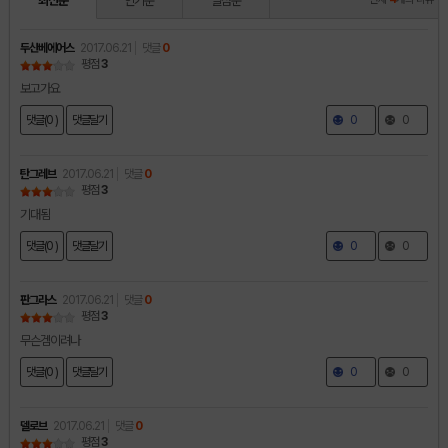
최신순
인기순
별점순
두산베에어스
2017.06.21
댓글
0
평점
3
보고가요
댓글(0 )
댓글달기
0
0
탄그레브
2017.06.21
댓글
0
평점
3
기대됨
댓글(0 )
댓글달기
0
0
판그라스
2017.06.21
댓글
0
평점
3
무슨겜이려나
댓글(0 )
댓글달기
0
0
델로브
2017.06.21
댓글
0
평점
3