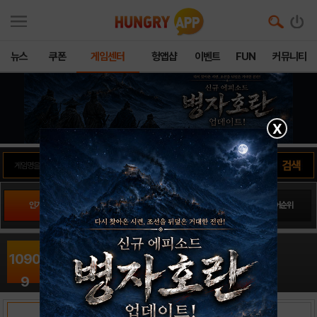
뉴스
쿠폰
게임센터
헝앱샵
이벤트
FUN
커뮤니티
X
인기게임
팬사이트순위
PLAY스토어순위
앱스토어순위
바이킹 신 - 방치형 탭 게임16
1090
RPG / PIKPOK
출시일: 2022-10-31
9
RANK