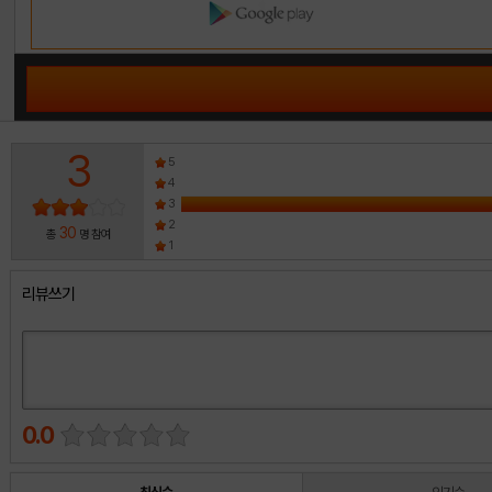
3
5
4
3
2
30
총
명 참여
1
리뷰쓰기
0.0