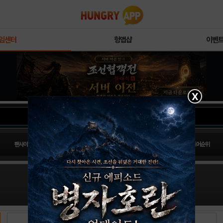
임센터
헝앱샵
이벤
X
팬사이트순위
PLAY스토어순위