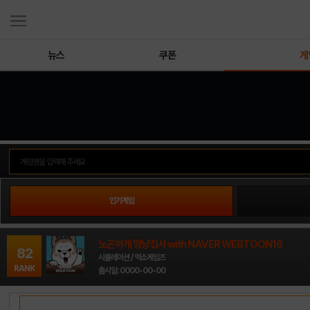
뉴스
쿠폰
게
인기게임
노곤하개 멍냥집사 with NAVER WEBTOON16
82
시뮬레이션 / 엑소게임즈
RANK
출시일: 0000-00-00