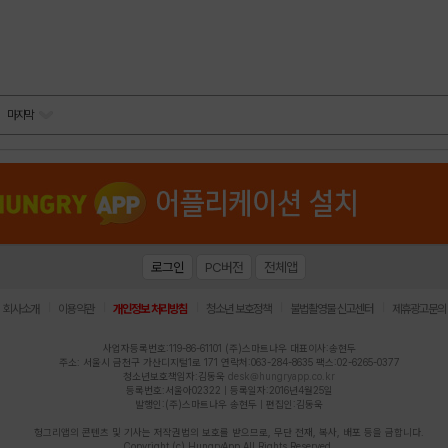
마지막
로그인
PC버전
전체앱
|
|
|
|
|
회사소개
이용약관
개인정보 처리방침
청소년 보호정책
불법촬영물 신고센터
제휴광고문의
사업자등록번호:119-86-61101 (주)스마트나우 대표이사:송현두
주소: 서울시 금천구 가산디지털1로 171 연락처:063-284-8635 팩스:02-6265-0377
청소년보호책임자:김동욱
desk@hungryapp.co.kr
등록번호:서울아02322 | 등록일자:2016년4월25일
발행인:(주)스마트나우 송현두 | 편집인:김동욱
헝그리앱의 콘텐츠 및 기사는 저작권법의 보호를 받으므로, 무단 전재, 복사, 배포 등을 금합니다.
Copyright (c) HungryApp All Rights Reserved.