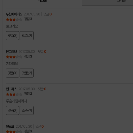
최신순
인기순
두산베에어스
2017.05.30
댓글
0
평점
3
보고가요
댓글(0 )
댓글달기
탄그레브
2017.05.30
댓글
0
평점
3
기대되요
댓글(0 )
댓글달기
판그라스
2017.05.30
댓글
0
평점
3
무슨게임이려나
댓글(0 )
댓글달기
델로브
2017.05.30
댓글
0
평점
3