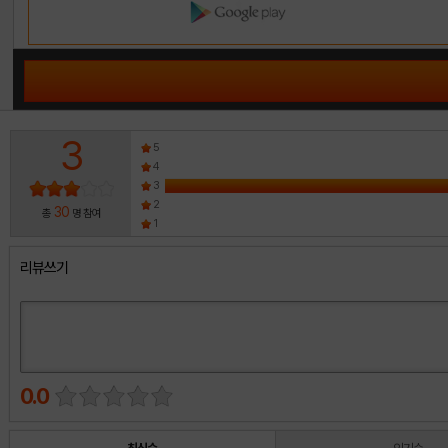
3
5
4
3
2
30
총
명 참여
1
리뷰쓰기
0.0