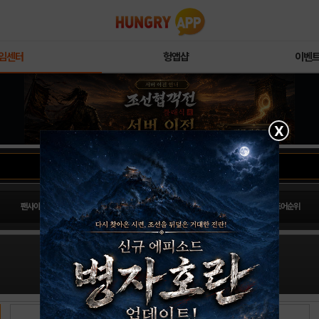
임센터
헝앱샵
이벤
X
팬사이트순위
PLAY스토어순위