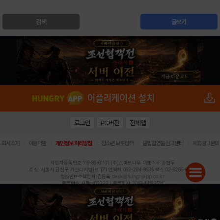
검색
글쓰기
로그인
PC버전
전체앱
|
|
|
|
|
회사소개
이용약관
개인정보 처리방침
청소년 보호정책
불법촬영물 신고센터
제휴광고문의
사업자등록번호:119-86-61101 (주)스마트나우 대표이사:송현두
주소: 서울시 금천구 가산디지털1로 171 연락처:063-284-8635 팩스:02-6265-0377
청소년보호책임자:김동욱
desk@hungryapp.co.kr
등록번호:서울아02322 | 등록일자:2016년4월25일
발행인:(주)스마트나우 송현두 | 편집인:김동욱
헝그리앱의 콘텐츠 및 기사는 저작권법의 보호를 받으므로, 무단 전재, 복사, 배포 등을 금합니다.
Copyright (c) HungryApp All Rights Reserved.