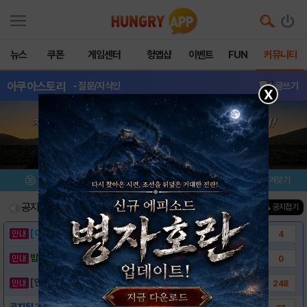
뉴스
쿠폰
게임센터
헝앱샵
이벤트
FUN
커뮤니티
아쿠아스토리
- 질문/지식인
글쓰기
X
메뉴
이벤트/미션
설치/평가
즐겨찾기
공지사항
진행중인 이벤트
0
건
▲ 공지접기
[이벤트] 웃음으로 매일매일 해피! 유머 게시..
4
밥알이의 헝앱통신 ⑲ “밥알이, 드디어 멀티를..
0
[안내] 헝그리앱 필수 상식! 밥알 획득 안내..
248
공지된 기념 팁 및 공략 (수정 - 2012년..