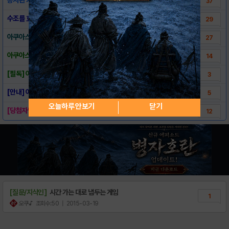
37
수조를 효과적으로 관리하는법!
29
아쿠아스토리 ★물고기도감★
27
아쿠아스토리 ★수초도감★
14
[필독] 아쿠아스토리 다운로드(안드로이드)
3
[안내] 아쿠아스토리 밥알 적용
5
오늘하루 안보기
닫기
[당첨자발표] 내 도감좀 볼래? 이벤트 당첨자..
12
[질문/지식인]
시간 가는 대로 냅두는 게임
1
오쿠♪
조회수:50
| 2015-03-19