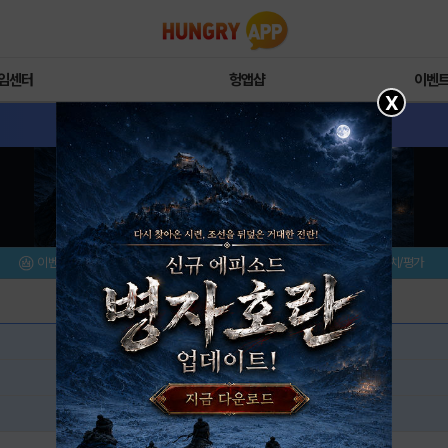
임센터
헝앱샵
이벤
X
이벤트/미션
설치/평가