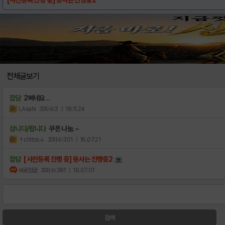
전체글보기
잡담
2빠네요 ..
LAsahi
조회수:3
| 18.11.24
삽니다/팝니다
쿠폰 나눔.~
↑chitos↓
조회수:301
| 16.07.21
잡담
[사전등록 진행 중] 용사는 진행중2
바로참글
조회수:381
| 16.07.01
검색