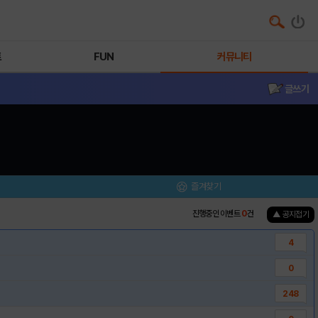
트
FUN
커뮤니티
글쓰기
즐겨찾기
진행중인 이벤트
0
건
▲ 공지접기
4
0
248