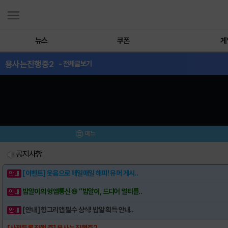
뉴스
쿠폰
게
용사는진행중2
- 전체글보기
메뉴
공지사항
[이벤트] 웃음으로 매일매일 해피! 유머 게시..
밥알이의 헝앱통신 ⑲ “밥알이, 드디어 멀티를..
[안내] 헝그리앱 필수 상식! 밥알 획득 안내..
[사전등록 진행 중] 용사는 진행중2