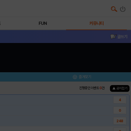
트
FUN
커뮤니티
글쓰기
즐겨찾기
진행중인 이벤트
0
건
▲ 공지접기
4
0
248