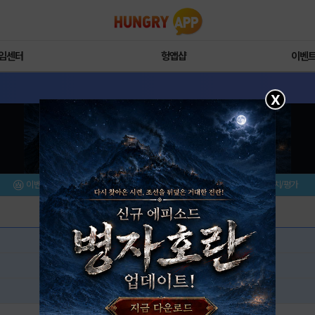
임센터
헝앱샵
이벤
X
이벤트/미션
설치/평가