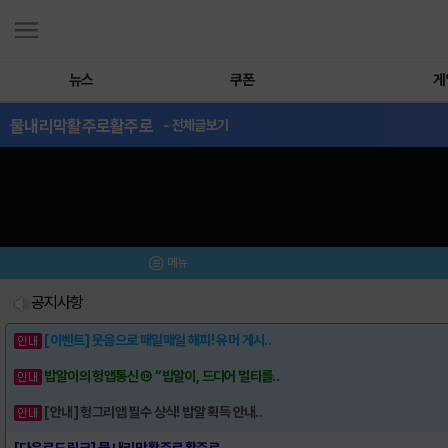
뉴스
쿠폰
게
물내리막활주로활주로
- 전체글보기
메뉴
공지사항
[이벤트] 웃음으로 매일매일 해피! 유머 게시..
밥알이의 헝앱통신 ⑲ “밥알이, 드디어 멀티를..
[안내] 헝그리앱 필수 상식! 밥알 획득 안내..
[다운로드 링크] 물 내리막 활주로 활주로