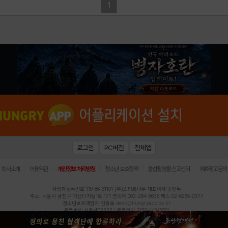
1
로그인
PC버전
전체앱
|
|
|
|
|
회사소개
이용약관
개인정보 처리방침
청소년 보호정책
불법촬영물 신고센터
제휴광고문의
사업자등록번호:119-86-61101 (주)스마트나우 대표이사:송현두
주소: 서울시 금천구 가산디지털1로 171 연락처:063-284-8635 팩스:02-6265-0377
청소년보호책임자:김동욱
desk@hungryapp.co.kr
등록번호:서울아02322 | 등록일자:2016년4월25일
발행인:(주)스마트나우 송현두 | 편집인:김동욱