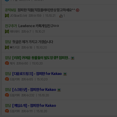
공략&팁
점피햔 직플(직접플레이)영상 참고하세요^^
JOSbar조스바
조회수:159
| 15.10.21
1
친구추가
Lawlence 카톡게임친구ㅁㅁ
레미라이
조회수:7
| 15.10.21
잡담
첫글은 제가 가지고 가겠습니다
♥츠키코
조회수:18
| 15.10.20
잡담
[리뷰] 귀여운 동물들의 발도장 쿵!! 점피햔..
재거
조회수:60
| 15.10.20
잡담
[다운로드링크] - 점피햔 for Kakao
드림키퍼
조회수:65
| 15.10.20
잡담
[스크린샷] - 점피햔 for Kakao
드림키퍼
조회수:232
| 15.10.20
잡담
[게임소개] - 점피햔 for Kakao
드림키퍼
조회수:111
| 15.10.20