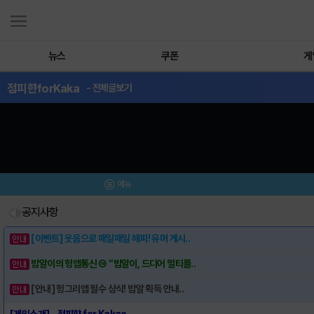
뉴스
쿠폰
게
점피햔forKaka
- 전체글보기
메뉴
공지사항
[이벤트] 웃음으로 매일매일 해피! 유머 게시..
밥알이의 헝앱통신 ⑲ “밥알이, 드디어 멀티를..
[안내] 헝그리앱 필수 상식! 밥알 획득 안내..
[게임소개] - 점피햔 for Kakao