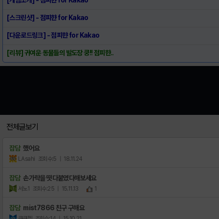
[스크린샷] - 점피햔 for Kakao
[다운로드링크] - 점피햔 for Kakao
[리뷰] 귀여운 동물들의 발도장 쿵!! 점피햔..
전체글보기
잡담
했어요
LAsahi
조회수:5
| 18.11.24
잡담
손가락을 뗫다붙였다해보세요
서노1
조회수:25
| 15.11.13
1
잡담
mist7866 친구 구해요
쿠쿠헬
조회수:14
| 15.10.21