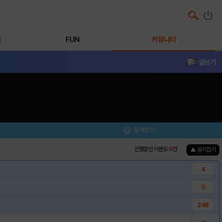
트
FUN
커뮤니티
글쓰기
즐겨찾기
진행중인 이벤트
0
건
▲ 공지접기
4
0
248