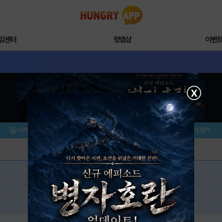
임센터
헝앱샵
이벤
X
이벤트/미션
설치/평가