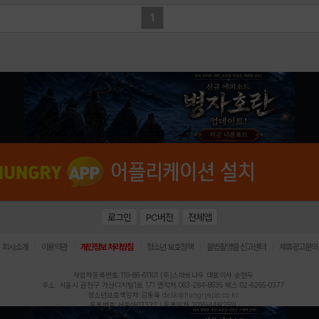
1
로그인
PC버전
전체앱
|
|
|
|
|
회사소개
이용약관
개인정보 처리방침
청소년 보호정책
불법촬영물 신고센터
제휴광고문의
사업자등록번호:119-86-61101 (주)스마트나우 대표이사:송현두
주소: 서울시 금천구 가산디지털1로 171 연락처:063-284-8635 팩스:02-6265-0377
청소년보호책임자:김동욱
desk@hungryapp.co.kr
등록번호:서울아02322 | 등록일자:2016년4월25일
발행인:(주)스마트나우 송현두 | 편집인:김동욱