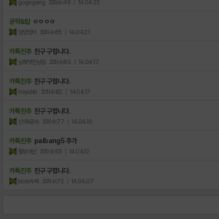
gogogong
조회수:49
| 14.04.23
공략&팁
ㅇㅇㅇㅇ
양양양이
조회수:65
| 14.04.21
카톡친추
친구 구합니다.
남해멋진남임
조회수:65
| 14.04.17
카톡친추
친구 구합니다.
hoyubin
조회수:82
| 14.04.17
카톡친추
친구 구합니다.
신의II궁수
조회수:77
| 14.04.16
카톡친추
palbang5 추가
팔방여신
조회수:55
| 14.04.12
카톡친추
친구 구합니다.
boss두목
조회수:72
| 14.04.07