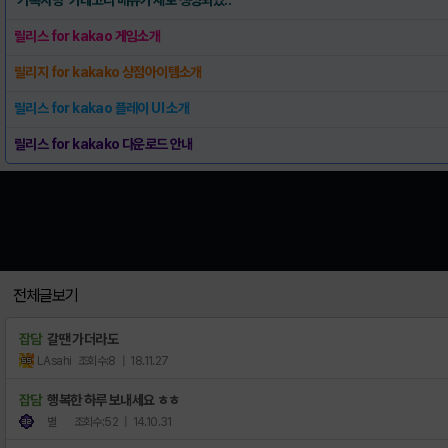
릴리스 for kakao 게임소개
릴리지 for kakako 상점아이템소개
릴리스 for kakao 플레이 UI 소개
릴리스 for kakako 다운로드 안내
전체글보기
잡담
갈땐 가더라도
LAsahi
조회수:8
| 18.11.27
잡담
행복한 하루 보내세요 ㅎㅎ
별
조회수:52
| 14.10.31