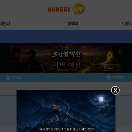
임센터
헝앱샵
이벤
이벤트/미션
설치/평가
X