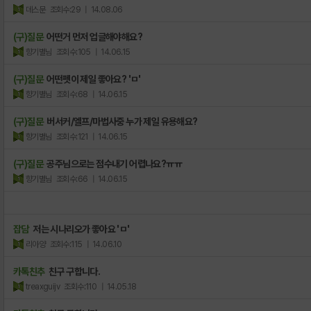
데스문
조회수:29
| 14.08.06
(구)질문
어떤거 먼저 업글해야해요?
향기별님
조회수:105
| 14.06.15
(구)질문
어떤펫이 제일 좋아요? 'ㅁ'
향기별님
조회수:68
| 14.06.15
(구)질문
버서커/엘프/마법사중 누가 제일 유용해요?
향기별님
조회수:121
| 14.06.15
(구)질문
공주님으로는 점수내기 어렵나요?ㅠㅠ
향기별님
조회수:66
| 14.06.15
잡담
저는 시나리오가 좋아요 'ㅁ'
리아양
조회수:115
| 14.06.10
카톡친추
친구 구합니다.
treaxguijv
조회수:110
| 14.05.18