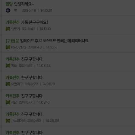
잡담
안녕하세요~
별
조회수:46
| 14.10.31
카톡친추
카톡 친구 구해요!
잇토키
조회수:42
| 14.10.19
(구)질문
업데이트 후로 보스모드 안되는데 왜이러나요
kok02172
조회수:43
| 14.10.14
카톡친추
친구 구합니다.
쩡요
조회수:55
| 14.08.23
카톡친추
친구 구합니다.
어쩔라구
조회수:72
| 14.08.10
카톡친추
친구 구합니다.
쩡요
조회수:77
| 14.08.10
카톡친추
친구 구합니다.
그늘집머슴
조회수:60
| 14.08.06
카톡친추
친구 구합니다.