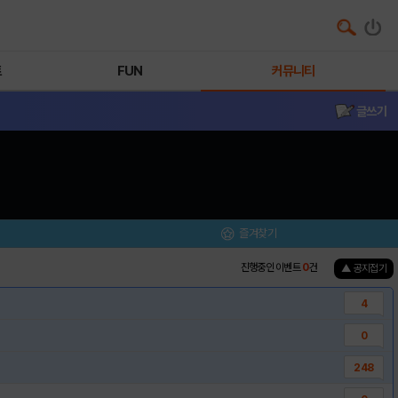
트
FUN
커뮤니티
글쓰기
즐겨찾기
진행중인 이벤트
0
건
▲ 공지접기
4
0
248