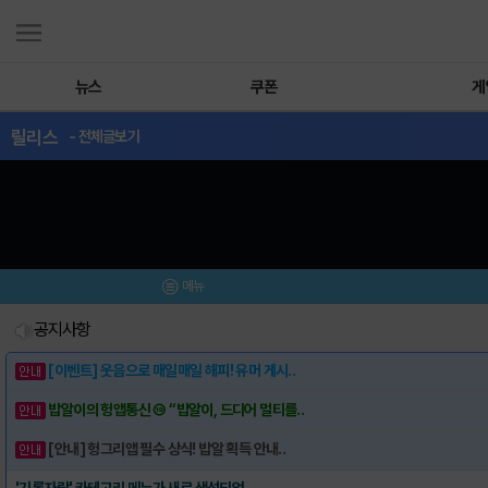
뉴스
쿠폰
게
릴리스
- 전체글보기
메뉴
공지사항
[이벤트] 웃음으로 매일매일 해피! 유머 게시..
밥알이의 헝앱통신 ⑲ “밥알이, 드디어 멀티를..
[안내] 헝그리앱 필수 상식! 밥알 획득 안내..
'기록자랑' 카테고리 메뉴가 새로 생성되었..