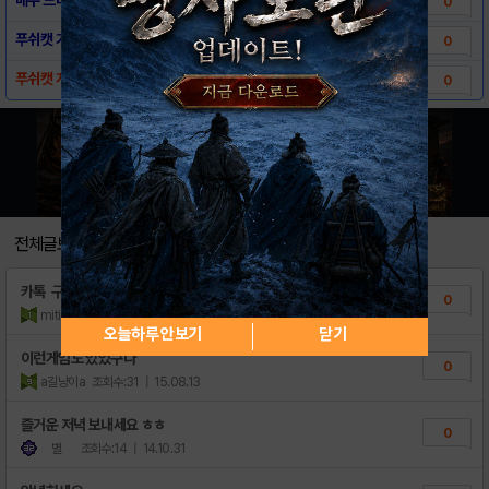
0
푸쉬캣 기본 조작 방법
0
푸쉬캣 게임 소개 및 다운로드
0
전체글보기
카톡 구글정보이용료현금화 어렵지않아요≠
0
mitidxm
조회수:7
| 21.06.28
오늘하루 안보기
닫기
이런게임도 있었구나
0
a길냥이a
조회수:31
| 15.08.13
즐거운 저녁 보내세요 ㅎㅎ
0
별
조회수:14
| 14.10.31