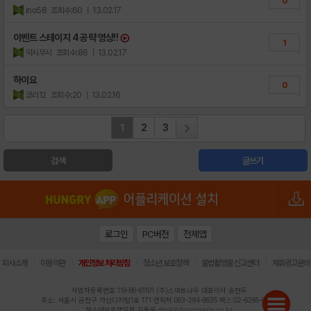
0
ino58
조회수:60
| 13.02.17
이벤트 스테이지 4 공략 영상!!
1
막시무시
조회수:86
| 13.02.17
하이요
0
코리12
조회수:20
| 13.02.16
1
2
3
검색
글쓰기
로그인
PC버전
전체앱
|
|
|
|
|
회사소개
이용약관
개인정보 처리방침
청소년 보호정책
불법촬영물 신고센터
제휴광고문의
사업자등록번호:119-86-61101 (주)스마트나우 대표이사:송현두
주소: 서울시 금천구 가산디지털1로 171 연락처:063-284-8635 팩스:02-6265-0377
청소년보호책임자:김동욱
desk@hungryapp.co.kr