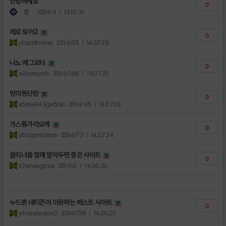
안녕하세요
0
별
조회수:4
| 14.10.31
레로 토어2
0
y9qobfnnnex
조회수:35
| 14.07.29
나노 에그로터
0
a9iioseyvch
조회수:398
| 14.07.26
방이동단란
0
a5ksa943gw5lac
조회수:45
| 14.07.26
가스통가라오케
0
o6zqpmhbbdv
조회수:73
| 14.07.24
클리너폼 함께 알아두면 좋은 사이트
0
c2rwvevgzwa
조회수:5
| 14.06.30
누드촌 네티즌이 이용하는 베스트 사이트
0
y4cwakeqkkx0
조회수:138
| 14.06.07