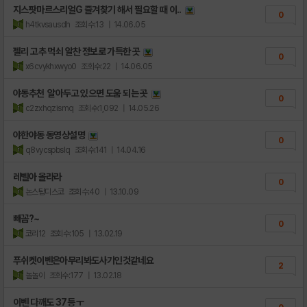
지스팟마르스리얼G 즐겨찾기 해서 필요할 때 이..
0
h4tkvsausdh
조회수:13
| 14.06.05
젤리 고추 먹쇠 알찬 정보로 가득한 곳
0
x6cvykhxwyo0
조회수:22
| 14.06.05
야동추천 알아두고 있으면 도움 되는 곳
0
c2zxhqzismq
조회수:1,092
| 14.05.26
야한야동 동영상설명
0
q8vycspbslq
조회수:141
| 14.04.16
레벨아 올라라
0
논스탑디스코
조회수:40
| 13.10.09
빼꼼?~
0
코리12
조회수:105
| 13.02.19
푸쉬켓이벤은아무리봐도사기인것같네요
2
놀놀이
조회수:177
| 13.02.18
이벤 다깨도 37등 ㅜ