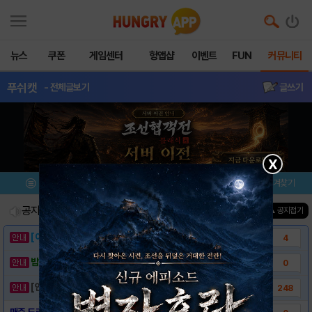
뉴스
쿠폰
게임센터
헝앱샵
이벤트
FUN
커뮤니티
푸쉬캣
- 전체글보기
글쓰기
X
메뉴
이벤트/미션
설치/평가
즐겨찾기
공지사항
진행중인 이벤트
0
건
▲ 공지접기
[이벤트] 웃음으로 매일매일 해피! 유머 게시..
4
밥알이의 헝앱통신 ⑲ “밥알이, 드디어 멀티를..
0
[안내] 헝그리앱 필수 상식! 밥알 획득 안내..
248
매주 드리는 푸쉬캣 이벤트