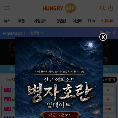
뉴스
쿠폰
게임센터
헝앱샵
이벤트
FUN
커뮤니티
PinkMagicT
- 전체글보기
글쓰기
X
메뉴
이벤트/미션
설치/평가
즐겨찾기
공지사항
진행중인 이벤트
0
건
▲ 공지접기
[이벤트] 웃음으로 매일매일 해피! 유머 게시..
4
밥알이의 헝앱통신 ⑲ “밥알이, 드디어 멀티를..
0
[안내] 헝그리앱 필수 상식! 밥알 획득 안내..
248
[다운로드 링크] Pink Magic Tile..