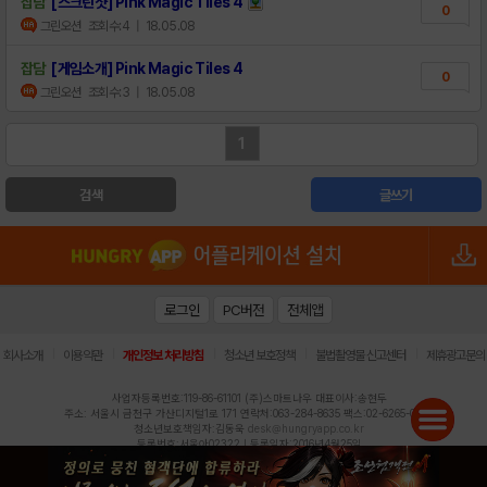
잡담
[스크린샷] Pink Magic Tiles 4
0
그린오션
조회수:4
| 18.05.08
잡담
[게임소개] Pink Magic Tiles 4
0
그린오션
조회수:3
| 18.05.08
1
검색
글쓰기
로그인
PC버전
전체앱
|
|
|
|
|
회사소개
이용약관
개인정보 처리방침
청소년 보호정책
불법촬영물 신고센터
제휴광고문의
사업자등록번호:119-86-61101 (주)스마트나우 대표이사:송현두
주소: 서울시 금천구 가산디지털1로 171 연락처:063-284-8635 팩스:02-6265-0377
청소년보호책임자:김동욱
desk@hungryapp.co.kr
등록번호:서울아02322 | 등록일자:2016년4월25일
발행인:(주)스마트나우 송현두 | 편집인:김동욱