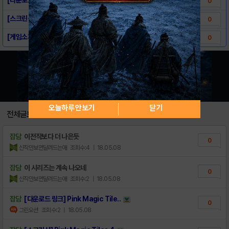
0
[스크린샷] Pink Magic Tiles 4
0
[게임소개] Pink Magic Tiles 4
0
오늘하루 안보기
닫기
전체글보기
잡담
이전작보다 더 나은듯
0
신작만보면달려드는애
조회수:4
| 18.05.08
잡담
이 시리즈는 계속 나오네
0
신작만보면달려드는애
조회수:2
| 18.05.08
잡담
[다운로드 링크] Pink Magic Tile..
0
그린오션
조회수:2
| 18.05.08