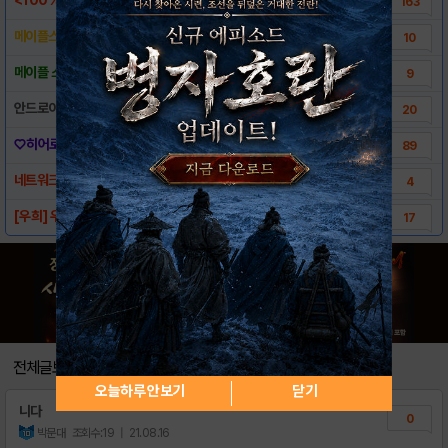
163
메이플스토리 히어로즈 통합 공략집☆
10
메이플 스토리 히어로즈 다운로드 링크
9
안드로이드게임추천 메이플스토리 히어로즈 리뷰 ..
20
♡히어로즈♥ ★겟유저,넷닉명단☆
89
네트워크아이디가 뭐지?? [초보자님들필독]
4
[우희] 우희의 공략&팁 (도움이 되셨으면 합..
17
전체글보기
오늘하루 안보기
닫기
니다
0
박문대
조회수:19
| 21.08.16