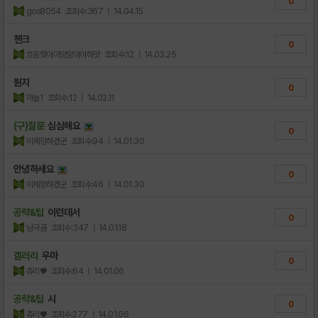
0
gos8054
조회수:367
| 14.04.15
첸크
0
흐응핫아아앙앙아아하앗
조회수:12
| 14.03.25
뭔지
0
마늘1
조회수:12
| 14.02.11
(구)질문
심심해요
0
이제망하겠군
조회수:94
| 14.01.30
안녕하세요
0
이제망하겠군
조회수:46
| 14.01.30
공략&팁
이런데서
0
남극곰
조회수:347
| 14.01.18
갤러리
우마
0
츄리♥
조회수:64
| 14.01.06
공략&팁
시
0
츄리♥
조회수:277
| 14.01.06