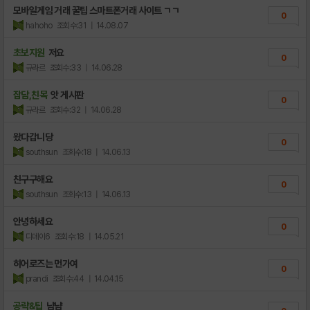
모바일게임 거래 꿀팁 스마트폰거래 사이트 ㄱㄱ
0
hahoho
조회수:31
| 14.08.07
초보지원
저요
0
규라르
조회수:33
| 14.06.28
잡담,친목
앗 게시판
0
규라르
조회수:32
| 14.06.28
왔다갑니당
0
southsun
조회수:18
| 14.06.13
친구구해요
0
southsun
조회수:13
| 14.06.13
안녕하세요
0
디데이6
조회수:18
| 14.05.21
히어로즈는 먼가여
0
prandi
조회수:44
| 14.04.15
공략&팁
냠냠