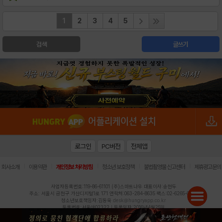
1
2
3
4
5
검색
글쓰기
로그인
PC버전
전체앱
|
|
|
|
|
회사소개
이용약관
개인정보 처리방침
청소년 보호정책
불법촬영물 신고센터
제휴광고문의
사업자등록번호:119-86-61101 (주)스마트나우 대표이사:송현두
주소: 서울시 금천구 가산디지털1로 171 연락처:063-284-8635 팩스:02-6265-0377
청소년보호책임자:김동욱
desk@hungryapp.co.kr
등록번호:서울아02322 | 등록일자:2016년4월25일
발행인:(주)스마트나우 송현두 | 편집인:김동욱