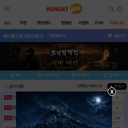
뉴스
쿠폰
게임센터
헝앱샵
이벤트
FUN
커뮤니티
메이플스토리히어로즈
- 전체글보기
글쓰기
메뉴
이벤트/미션
설치/평가
즐겨찾기
공지사항
진행중인 이벤트
0
건
▲ 공지접기
X
[이벤트] 웃음으로 매일매일 해피! 유머 게시..
4
밥알이의 헝앱통신 ⑲ “밥알이, 드디어 멀티를..
0
[안내] 헝그리앱 필수 상식! 밥알 획득 안내..
248
<100% 초보지원> 초보지원 해드..