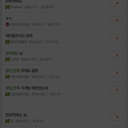
안녕하세요
0
flowlove
조회수:14
| 19.09.05
ㅎㅇ
0
한조장인김선호
조회수:12
| 18.01.22
메이플진리는 포메
0
확마주자뿔라
조회수:25
| 17.07.09
공략&팁
냠
0
김라란
조회수:279
| 16.09.17
잡담,친목
포메도 꿀잼
0
따뜻한봄이네요
조회수:64
| 14.11.24
잡담,친목
이게임 재밋었는데
0
따뜻한봄이네요
조회수:108
| 14.11.24
안녕하세요
0
믠
조회수:53
| 14.10.18