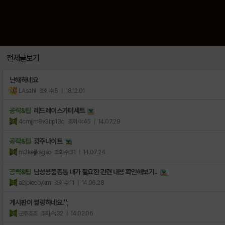
전체글보기
난해하네요
LAsahi
조회수:5
| 18.12.01
공략&팁
레드레이스가터세트
4cmjjm8v3bp13q
조회수:45
| 14.07.29
공략&팁
광주나이트
m3kejjksgso
조회수:31
| 14.07.24
공략&팁
남성용품총통 내가 필요한 관련 내용 확인해보기..
a2jpiecbykm
조회수:11
| 14.06.28
게시판이 썰렁하네요.'';
군주조조
조회수:32
| 14.02.06