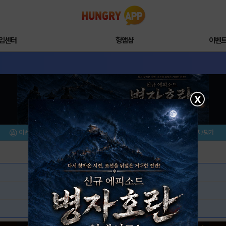
임센터
헝앱샵
이벤
X
이벤트/미션
설치/평가