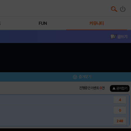
트
FUN
커뮤니티
글쓰기
즐겨찾기
진행중인 이벤트
0
건
▲ 공지접기
4
0
248