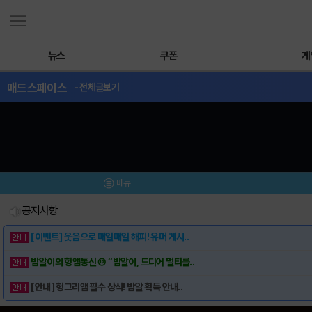
뉴스
쿠폰
게
매드스페이스
- 전체글보기
메뉴
공지사항
[이벤트] 웃음으로 매일매일 해피! 유머 게시..
밥알이의 헝앱통신 ⑲ “밥알이, 드디어 멀티를..
[안내] 헝그리앱 필수 상식! 밥알 획득 안내..