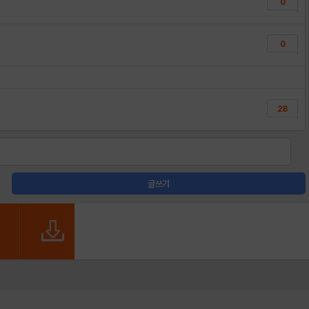
0
0
28
글쓰기