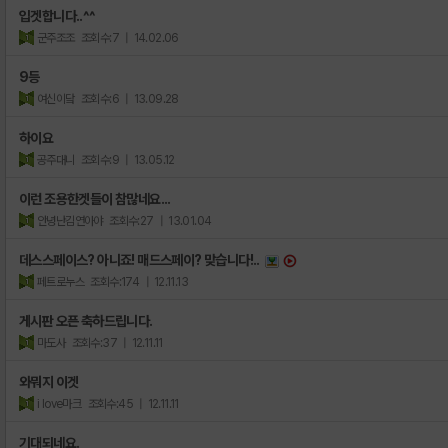
입겟합니다..^^
군주조조
조회수:7
| 14.02.06
9등
여신이닼
조회수:6
| 13.09.28
하이요
공주대니
조회수:9
| 13.05.12
이런 조용한겟들이 참많네요...
안녕난김연아야
조회수:27
| 13.01.04
데스스페이스? 아니죠! 매드스페이? 맞습니다!..
페트로누스
조회수:174
| 12.11.13
게시판 오픈 축하드립니다.
마도사
조회수:37
| 12.11.11
와뭐지 이겟
i love마크
조회수:45
| 12.11.11
기대되네요.