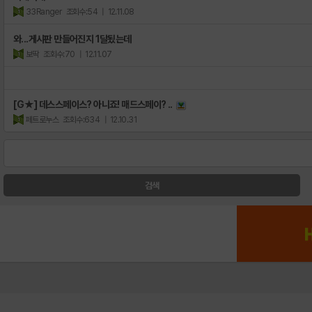
33Ranger
조회수:54
| 12.11.08
와...게시판 만들어진지 1달됬는데
보딱
조회수:70
| 12.11.07
[G★] 데스스페이스? 아니죠! 매드스페이? ..
페트로누스
조회수:634
| 12.10.31
검색