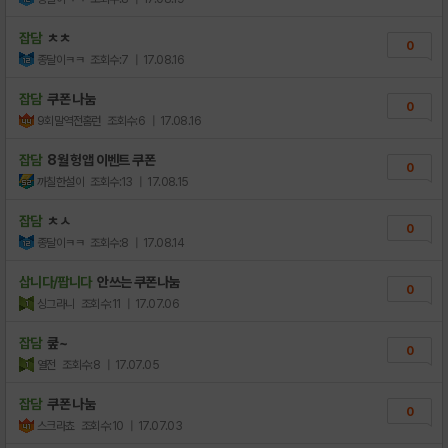
잡담
ㅊㅊ
0
종달이ㅋㅋ
조회수:7
| 17.08.16
잡담
쿠폰 나눔
0
9회말역전홈런
조회수:6
| 17.08.16
잡담
8월 헝앱 이벤트 쿠폰
0
까칠한설이
조회수:13
| 17.08.15
잡담
ㅊㅅ
0
종달이ㅋㅋ
조회수:8
| 17.08.14
삽니다/팝니다
안쓰는 쿠폰나눔
0
싱그라니
조회수:11
| 17.07.06
잡담
쿺~
0
열전
조회수:8
| 17.07.05
잡담
쿠폰 나눔
0
스크라쵸
조회수:10
| 17.07.03