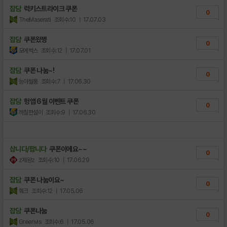
잡담
럭키스트라이크 쿠폰
0
TheMaserati
조회수:10
| 17.07.03
잡담
쿠폰왔쩡
0
모에벅스
조회수:12
| 17.07.01
잡담
쿠폰 나눔~!
0
능아월풍
조회수:7
| 17.06.30
잡담
헝앱 6월 이벤트 쿠폰
0
까칠한설이
조회수:9
| 17.06.30
삽니다/팝니다
쿠폰이에요~~
0
z제왕z
조회수:10
| 17.06.29
잡담
쿠폰 나눔이요~
0
훼크
조회수:12
| 17.05.06
잡담
쿠폰나눔
0
Greenvis
조회수:6
| 17.05.06