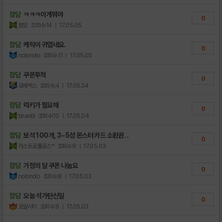
잡담
ㅋㅋㅋ이게뭐야
0
쬬잉
조회수:14
| 17.05.05
잡담
케릭이 귀엽네요.
0
nolonolo
조회수:11
| 17.05.05
잡담
쿠폰투척
0
모에벅스
조회수:4
| 17.05.04
잡담
럭키가 필요해
0
bnavbi
조회수:10
| 17.05.04
잡담
보석 100개, 3~5성 몬스터 카드 소환권 ..
0
카스트로폴로스™
조회수:9
| 17.05.03
잡담
가정의 달 쿠폰 나눔요
0
nolonolo
조회수:8
| 17.05.03
잡담
오늘 석가탄신일
0
로얄시티
조회수:8
| 17.05.03