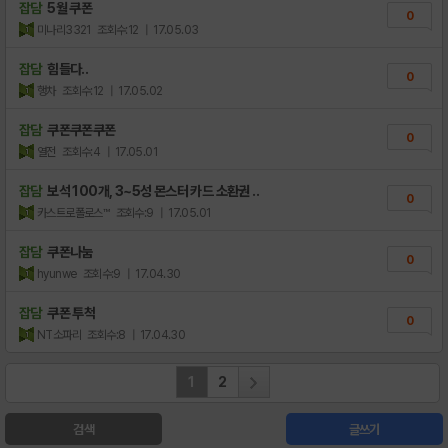
잡담
5월 쿠폰
0
미나리3321
조회수:12
| 17.05.03
잡담
힘들다..
0
행차
조회수:12
| 17.05.02
잡담
쿠폰쿠폰쿠폰
0
열전
조회수:4
| 17.05.01
잡담
보석 100개, 3~5성 몬스터 카드 소환권 ..
0
카스트로폴로스™
조회수:9
| 17.05.01
잡담
쿠폰나눔
0
hyunwe
조회수:9
| 17.04.30
잡담
쿠폰 투척
0
NT소파리
조회수:8
| 17.04.30
1
2
검색
글쓰기