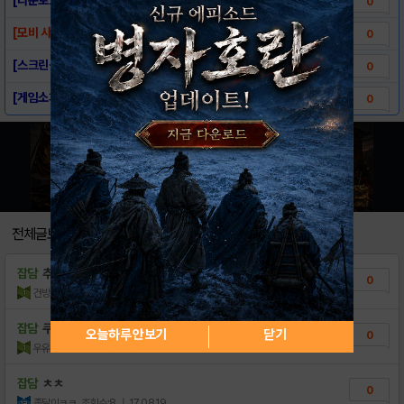
0
[모비 사전예약] 럭키 스트라이크
0
[스크린샷] - 럭키스트라이크
0
[게임소개] - 럭키스트라이크
0
전체글보기
잡담
추억이다
0
건방지다
조회수:15
| 18.08.22
잡담
쿠폰 나눠요~
오늘하루 안보기
닫기
0
우유휘핑크림
조회수:10
| 17.08.19
잡담
ㅊㅊ
0
종달이ㅋㅋ
조회수:8
| 17.08.19