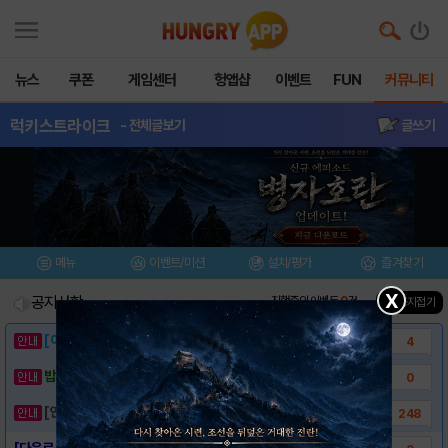
뉴스
쿠폰
게임센터
헝앱샵
이벤트
FUN
커뮤니티
럭키스트라이크
- 전체글보기
글쓰기
메뉴
이벤트/미션
설치/평가
즐겨찾기
X
공지사항
진행중인 이벤트
0
건
▲ 공지접기
[이벤트] 웃음으로 매일매일 해피! 유머 게시..
4
밥알이의 헝앱통신 ⑲ “밥알이, 드디어 멀티를..
0
[안내] 헝그리앱 필수 상식! 밥알 획득 안내..
248
[다운로드링크] - 럭키스트라이크