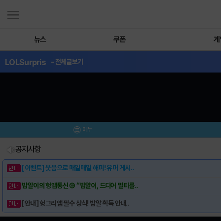
뉴스
쿠폰
게
LOLSurpris
- 전체글보기
메뉴
공지사항
[이벤트] 웃음으로 매일매일 해피! 유머 게시..
밥알이의 헝앱통신 ⑲ “밥알이, 드디어 멀티를..
[안내] 헝그리앱 필수 상식! 밥알 획득 안내..