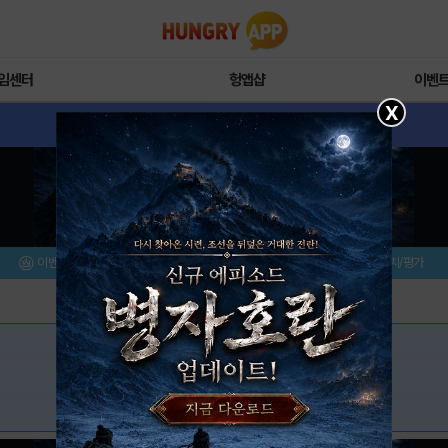
임센터
헝앱샵
이벤
X
이벤트/미션
설치/평가