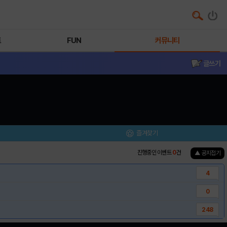
트
FUN
커뮤니티
글쓰기
즐겨찾기
진행중인 이벤트
0
건
▲ 공지접기
4
0
248