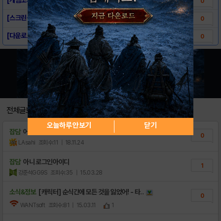
0
[스크린샷] - 레츠스노우보드
0
[다운로드링크] - 레츠스노우보드
0
전체글보기
오늘하루 안보기
닫기
잡담
어서오세요
0
LAsahi
조회수:11
| 18.11.24
잡담
아니 로그인아이디
1
강준석GG9S
조회수:35
| 15.03.28
소식&정보
[캐릭터] 순식간에 모든 것을 잃었어! - 타..
0
WANTsoft
조회수:81
| 15.03.11
1