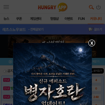
뉴스
쿠폰
게임센터
헝앱샵
이벤트
FUN
커뮤니티
레츠스노우보드
- 전체글보기
글쓰기
X
메뉴
이벤트/미션
설치/평가
즐겨찾기
공지사항
진행중인 이벤트
0
건
▲ 공지접기
[이벤트] 웃음으로 매일매일 해피! 유머 게시..
4
밥알이의 헝앱통신 ⑲ “밥알이, 드디어 멀티를..
0
[안내] 헝그리앱 필수 상식! 밥알 획득 안내..
248
[게임소개] - 레츠스노우보드