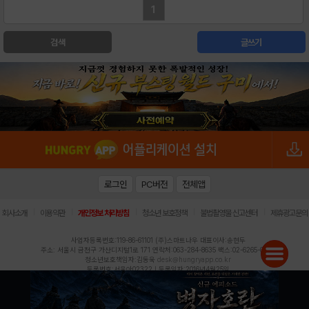
1
검색
글쓰기
로그인
PC버전
전체앱
|
|
|
|
|
회사소개
이용약관
개인정보 처리방침
청소년 보호정책
불법촬영물 신고센터
제휴광고문의
사업자등록번호:119-86-61101 (주)스마트나우 대표이사:송현두
주소: 서울시 금천구 가산디지털1로 171 연락처:063-284-8635 팩스:02-6265-0377
청소년보호책임자:김동욱
desk@hungryapp.co.kr
등록번호:서울아02322 | 등록일자:2016년4월25일
발행인:(주)스마트나우 송현두 | 편집인:김동욱
헝그리앱의 콘텐츠 및 기사는 저작권법의 보호를 받으므로, 무단 전재, 복사, 배포 등을 금합니다.
Copyright (c) HungryApp All Rights Reserved.