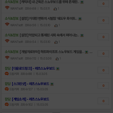
소식&정보
[캐릭터] 내 근육은 스노우보드를 위해 존재한..
0
WANTsoft
조회수:68
| 15.03.11
1
소식&정보
[설정] 거대한 변화의 시발점 ‘쉐도우 화이트..
0
WANTsoft
조회수:56
| 15.03.10
1
소식&정보
[설정] 억압되고 통제된 사회 속에서 피어나는..
0
WANTsoft
조회수:54
| 15.03.10
1
소식&정보
[개발자로부터] 하프파이프프 스노우보드 게임을..
0
WANTsoft
조회수:112
| 15.03.06
1
잡담
[다운로드링크] - 레츠스노우보드
0
드림키퍼
조회수:88
| 15.03.05
잡담
[스크린샷] - 레츠스노우보드
0
드림키퍼
조회수:127
| 15.03.05
잡담
[게임소개] - 레츠스노우보드
0
드림키퍼
조회수:102
| 15.03.05