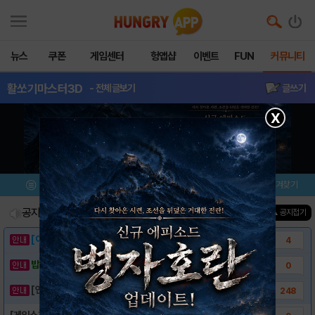
뉴스
쿠폰
게임센터
헝앱샵
이벤트
FUN
커뮤니티
활쏘기마스터3D
- 전체글보기
글쓰기
X
메뉴
이벤트/미션
설치/평가
즐겨찾기
공지사항
진행중인 이벤트
0
건
▲ 공지접기
[이벤트] 웃음으로 매일매일 해피! 유머 게시..
4
밥알이의 헝앱통신 ⑲ “밥알이, 드디어 멀티를..
0
[안내] 헝그리앱 필수 상식! 밥알 획득 안내..
248
[게임소개] - 활쏘기마스터 3D