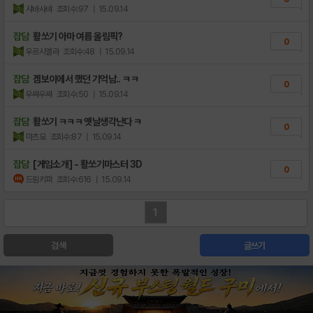
샤바사뱌
조회수:97
| 15.09.14
잡담
활쏘기 아마 여름 올림픽?
0
우르시엘라
조회수:48
| 15.09.14
잡담
겜보이에서 했던 기억남.. ㅋㅋ
0
우쌰우쌰
조회수:50
| 15.09.14
잡담
활쏘기 ㅋㅋㅋ 옛날생각난다 ㅋ
0
마츠모
조회수:87
| 15.09.14
잡담
[게임소개] - 활쏘기마스터 3D
0
드림키퍼
조회수:616
| 15.09.14
1
검색
글쓰기