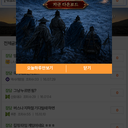
0
전체글보기
잡담
양궁을 이런식으로
0
LAsahi
조회수:24
| 18.11.24
오늘하루 안보기
닫기
잡담
국가대표는바로!!!
0
덱사러왔음
조회수:33
| 16.07.29
잡담
그냥 누르면 됨?
0
산호대규
조회수:29
| 16.01.14
잡담
버스나 지하철 기다릴때 하면
0
루폰
조회수:55
| 15.10.10
잡담
킬링 타임 게임이네요 ㅎㅎㅎ
0