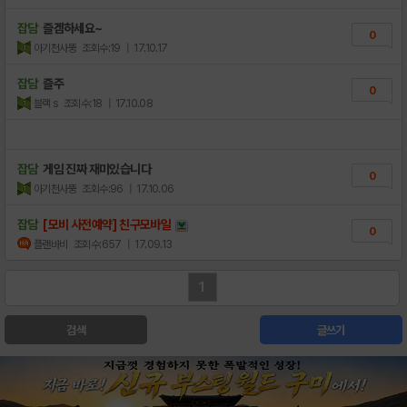
잡담
즐겜하세요~
0
아기천사뚱
조회수:19
| 17.10.17
잡담
즐주
0
블랙 s
조회수:18
| 17.10.08
잡담
게임 진짜 재미있습니다
0
아기천사뚱
조회수:96
| 17.10.06
잡담
[모비 사전예약] 친구모바일
0
플랜바비
조회수:657
| 17.09.13
1
검색
글쓰기