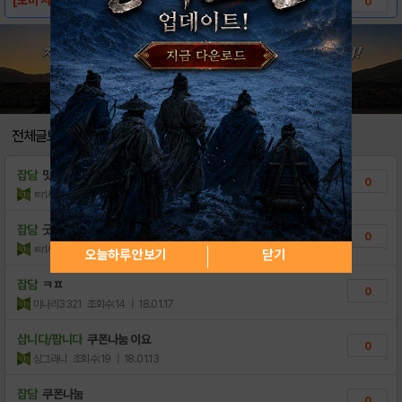
0
전체글보기
잡담
맛저하세요
0
ㅌrl사자
조회수:12
| 18.05.26
잡담
굿겜하세요~
0
ㅌrl사자
조회수:19
| 18.02.21
오늘하루 안보기
닫기
잡담
ㅋㅍ
0
미나리3321
조회수:14
| 18.01.17
삽니다/팝니다
쿠폰나눔 이요
0
싱그라니
조회수:19
| 18.01.13
잡담
쿠폰나눔
0