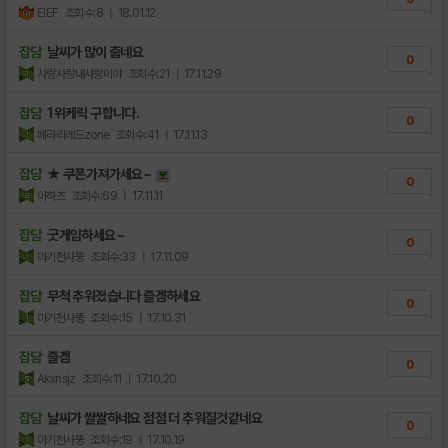
EIEF
조회수:8
| 18.01.12
잡담
날씨가 많이 춥네요
0
사랑사랑내사랑이야
조회수:21
| 17.11.29
잡담
1위케릭 구합니다.
0
페라리레드zone
조회수:41
| 17.11.13
잡담
★ 쿠폰가져가세요~
0
아하츠
조회수:69
| 17.11.11
잡담
굿게임하세요~
0
아기천사뚱
조회수:33
| 17.11.09
잡담
무척 추워졌습니다 즐겜하세요
0
아기천사뚱
조회수:15
| 17.10.31
잡담
즐겜
0
Akxnsjz
조회수:11
| 17.10.20
잡담
날씨가 쌀쌀하네요 점점 더 추워질것같네요
0
아기천사뚱
조회수:19
| 17.10.19