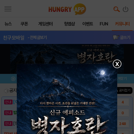
뉴스
쿠폰
게임센터
헝앱샵
이벤트
FUN
커뮤니티
친구모바일
- 전체글보기
글쓰기
X
메뉴
이벤트/미션
설치/평가
즐겨찾기
공지사항
진행중인 이벤트
0
건
▲ 공지접기
[이벤트] 웃음으로 매일매일 해피! 유머 게시..
4
밥알이의 헝앱통신 ⑲ “밥알이, 드디어 멀티를..
0
[안내] 헝그리앱 필수 상식! 밥알 획득 안내..
248
[모비 사전예약] 친구모바일