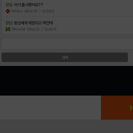
잡담
이거 출시했어요??
키위누나
조회수:30
| 15.09.15
잡담
환상세계 재밌다고 하던데
어버이수령
조회수:22
| 15.09.15
검색