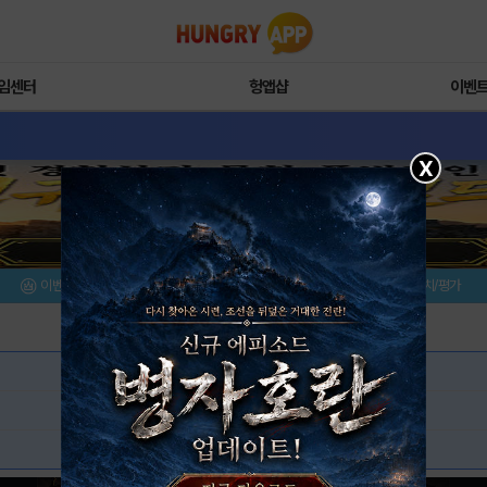
임센터
헝앱샵
이벤
X
이벤트/미션
설치/평가