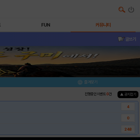
트
FUN
커뮤니티
글쓰기
즐겨찾기
진행중인 이벤트
0
건
▲ 공지접기
4
0
248