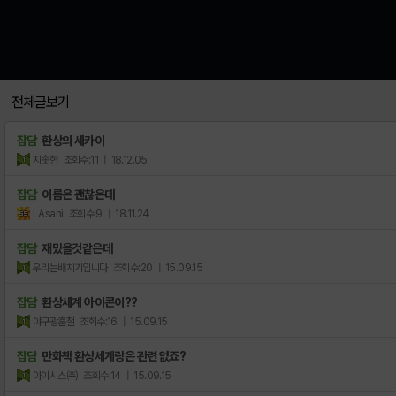
전체글보기
잡담
환상의 세카이
지솟현
조회수:11
| 18.12.05
잡담
이름은 괜찮은데
LAsahi
조회수:9
| 18.11.24
잡담
재밌을것같은데
우리는배치기입니다
조회수:20
| 15.09.15
잡담
환상세계 아이콘이??
야구광훈철
조회수:16
| 15.09.15
잡담
만화책 환상세계랑은 관련 없죠?
아이시스㈜
조회수:14
| 15.09.15