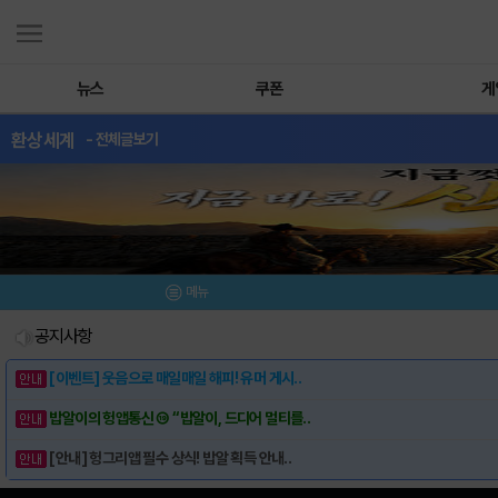
뉴스
쿠폰
게
환상세계
- 전체글보기
메뉴
공지사항
[이벤트] 웃음으로 매일매일 해피! 유머 게시..
밥알이의 헝앱통신 ⑲ “밥알이, 드디어 멀티를..
[안내] 헝그리앱 필수 상식! 밥알 획득 안내..