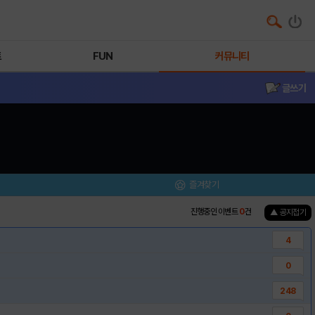
트
FUN
커뮤니티
글쓰기
즐겨찾기
진행중인 이벤트
0
건
▲ 공지접기
4
0
248