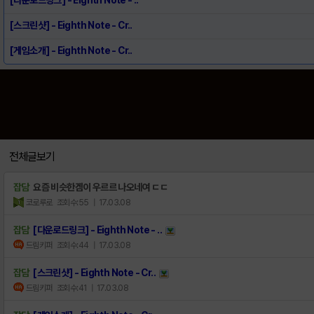
[스크린샷] - Eighth Note - Cr..
[게임소개] - Eighth Note - Cr..
전체글보기
잡담
요즘 비슷한겜이 우르르 나오네여 ㄷㄷ
코로루로
조회수:55
| 17.03.08
잡담
[다운로드링크] - Eighth Note - ..
드림키퍼
조회수:44
| 17.03.08
잡담
[스크린샷] - Eighth Note - Cr..
드림키퍼
조회수:41
| 17.03.08