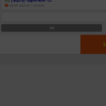
잡담
[게임소개] - Eighth Note - Cr..
드림키퍼
조회수:26
| 17.03.08
검색