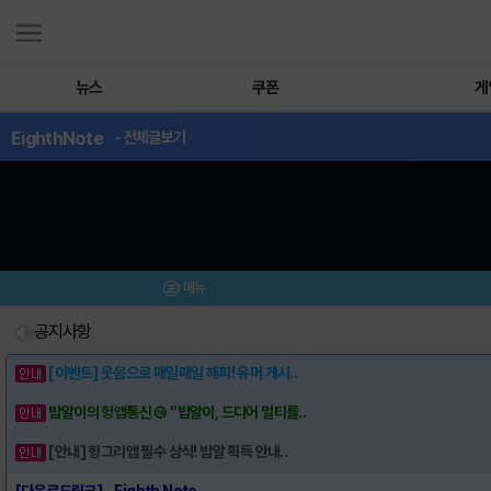
뉴스
쿠폰
게
EighthNote
- 전체글보기
메뉴
공지사항
[이벤트] 웃음으로 매일매일 해피! 유머 게시..
밥알이의 헝앱통신 ⑲ “밥알이, 드디어 멀티를..
[안내] 헝그리앱 필수 상식! 밥알 획득 안내..
[다운로드링크] - Eighth Note - ..