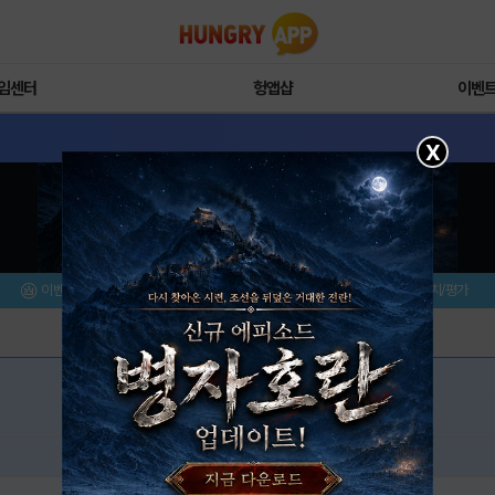
임센터
헝앱샵
이벤
X
이벤트/미션
설치/평가