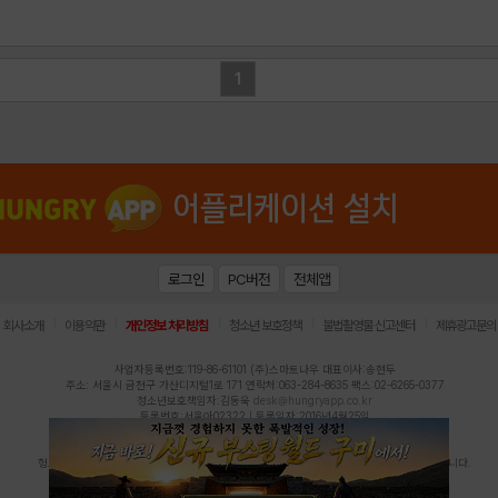
1
로그인
PC버전
전체앱
|
|
|
|
|
회사소개
이용약관
개인정보 처리방침
청소년 보호정책
불법촬영물 신고센터
제휴광고문의
사업자등록번호:119-86-61101 (주)스마트나우 대표이사:송현두
주소: 서울시 금천구 가산디지털1로 171 연락처:063-284-8635 팩스:02-6265-0377
청소년보호책임자:김동욱
desk@hungryapp.co.kr
등록번호:서울아02322 | 등록일자:2016년4월25일
발행인:(주)스마트나우 송현두 | 편집인:김동욱
헝그리앱의 콘텐츠 및 기사는 저작권법의 보호를 받으므로, 무단 전재, 복사, 배포 등을 금합니다.
Copyright (c) HungryApp All Rights Reserved.