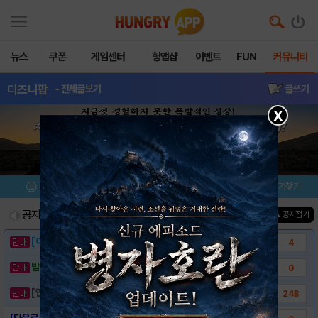
뉴스
쿠폰
게임센터
헝앱샵
이벤트
FUN
커뮤니티
디즈니팝
- 전체글보기
글쓰기
X
메뉴
이벤트/미션
설치/평가
즐겨찾기
공지사항
진행중인 이벤트
0
건
▲ 공지접기
[이벤트] 웃음으로 매일매일 해피! 유머 게시..
4
밥알이의 헝앱통신 ⑲ “밥알이, 드디어 멀티를..
0
[안내] 헝그리앱 필수 상식! 밥알 획득 안내..
248
[다운로드링크] - 디즈니팝