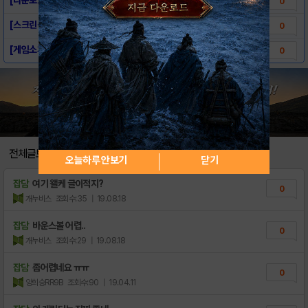
0
[스크린샷] - 디즈니팝
0
[게임소개] - 디즈니팝
0
전체글보기
오늘하루 안보기
닫기
잡담
여기 왤케 글이적지?
0
개누비스
조회수:35
| 19.08.18
잡담
바운스볼 어렵..
0
개누비스
조회수:29
| 19.08.18
잡담
좀어렵네요 ㅠㅠ
0
양희승RR9B
조회수:90
| 19.04.11