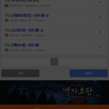
잡담
와 캐릭터는 진짜 좋네..
0
진천휘AA6C
조회수:159
| 19.04.11
잡담
[다운로드링크] - 디즈니팝
0
드림키퍼
조회수:131
| 19.04.11
잡담
[스크린샷] - 디즈니팝
0
드림키퍼
조회수:166
| 19.04.11
잡담
[게임소개] - 디즈니팝
0
드림키퍼
조회수:106
| 19.04.11
1
검색
글쓰기