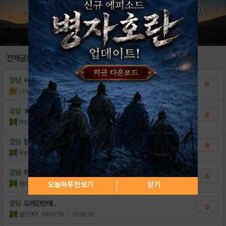
전체글보기
잡담
이름이
0
LAsahi
조회수:35
| 18.11.24
잡담
ㅎㅎ
0
Ristorante
조회수:61
| 16.09.17
잡담
입겟
0
Ristorante
조회수:32
| 16.09.17
잡담
카드오브
0
바뵈연
조회수:181
| 15.08.11
오늘하루 안보기
닫기
잡담
오래간만에..
0
골드헌터
조회수:116
| 15.06.26