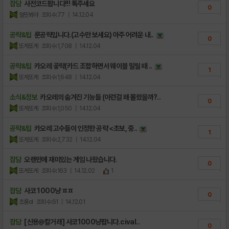
잡담
사전코드팝니다!!! 톡주세요
0
얼핏봐야
조회수:77
| 14.12.04
공략&팁
룬공략입니다.(고수만 보세요) 아주 어려운 내..
0
또게또게
조회수:1,708
| 14.12.04
공략&팁
카오레 곻략(카드 조합하면서 웨이블 밀릴 때 ..
1
또게또게
조회수:1,648
| 14.12.04
소식&정보
카오레의 숨겨진 기능들 (이런걸 왜 몰랐을까?..
0
또게또게
조회수:1,050
| 14.12.04
공략&팁
카오레 고수들이 인정한 공략 <초보, 중..
1
또게또게
조회수:2,732
| 14.12.04
잡담
오랜만에 재미있는 게임 나왔습니다.
0
또게또게
조회수:163
| 14.12.02
1
잡담
사코 1000냥 ㅍㅍ
0
초롱ol
조회수:61
| 14.12.01
잡담
[신용@칼거래] 사코1000냥팝니다.cival..
0