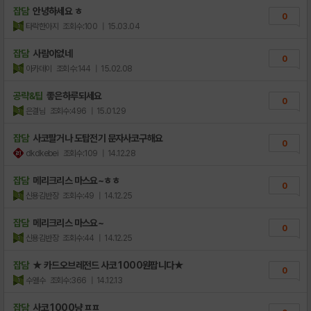
잡담
안녕하세요 ㅎ
0
타락한아지
조회수:100
| 15.03.04
잡담
사람이없네
0
아카데이
조회수:144
| 15.02.08
공략&팁
좋은하루되세요
0
은결님
조회수:496
| 15.01.29
잡담
사코팔거나 도탑전기 문자사코구해요
0
dkdkebei
조회수:109
| 14.12.28
잡담
메리크리스 마스요~ㅎㅎ
0
신용김반장
조회수:49
| 14.12.25
잡담
메리크리스 마스요~
0
신용김반장
조회수:44
| 14.12.25
잡담
★ 카드오브레전드 사코 1000원팝니다★
0
수열수
조회수:366
| 14.12.13
잡담
사코 1000냥 ㅍㅍ