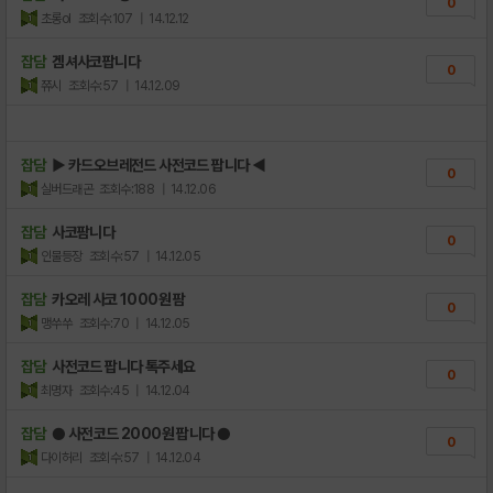
0
초롱ol
조회수:107
| 14.12.12
잡담
겜셔사코팝니다
0
쮸시
조회수:57
| 14.12.09
잡담
▶ 카드오브레전드 사전코드 팝니다 ◀
0
실버드래곤
조회수:188
| 14.12.06
잡담
사코팜니다
0
인물등장
조회수:57
| 14.12.05
잡담
카오레 사코 1000원 팜
0
맹쑤쑤
조회수:70
| 14.12.05
잡담
사전코드 팝니다 톡주세요
0
최명자
조회수:45
| 14.12.04
잡담
● 사전코드 2000원 팝니다 ●
0
다이허리
조회수:57
| 14.12.04