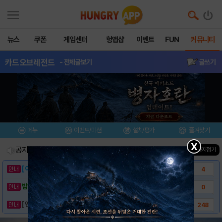
뉴스
쿠폰
게임센터
헝앱샵
이벤트
FUN
커뮤니티
카드오브레전드
- 전체글보기
글쓰기
메뉴
이벤트/미션
설치/평가
즐겨찾기
X
공지사항
진행중인 이벤트
0
건
▲ 공지접기
[이벤트] 웃음으로 매일매일 해피! 유머 게시..
4
밥알이의 헝앱통신 ⑲ “밥알이, 드디어 멀티를..
0
[안내] 헝그리앱 필수 상식! 밥알 획득 안내..
248