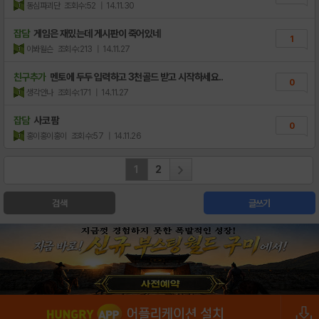
동심파괴단
조회수:52
| 14.11.30
잡담
게임은 재밌는데 게시판이 죽어있네
1
이봐윌슨
조회수:213
| 14.11.27
친구추가
멘토에 두두 입력하고 3천골드 받고 시작하세요..
0
생각안나
조회수:171
| 14.11.27
잡담
사코 팜
0
홍이홍이홍이
조회수:57
| 14.11.26
1
2
검색
글쓰기