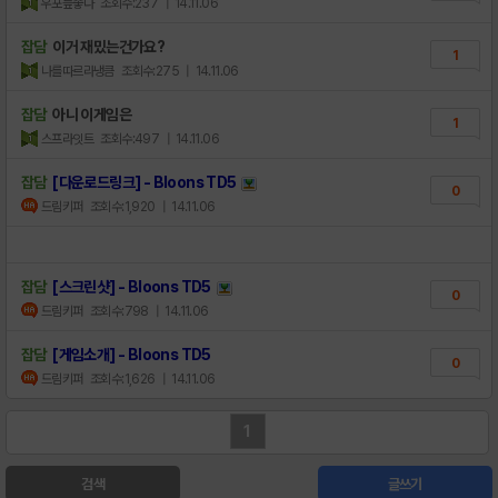
우포늪좋다
조회수:237
| 14.11.06
잡담
이거 재밌는건가요?
1
나를따르라냉큼
조회수:275
| 14.11.06
잡담
아니 이게임은
1
스프라잇트
조회수:497
| 14.11.06
잡담
[다운로드링크] - Bloons TD5
0
드림키퍼
조회수:1,920
| 14.11.06
잡담
[스크린샷] - Bloons TD5
0
드림키퍼
조회수:798
| 14.11.06
잡담
[게임소개] - Bloons TD5
0
드림키퍼
조회수:1,626
| 14.11.06
1
검색
글쓰기