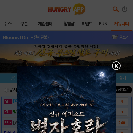
뉴스
쿠폰
게임센터
헝앱샵
이벤트
FUN
커뮤니티
BloonsTD5
- 전체글보기
글쓰기
X
메뉴
이벤트/미션
설치/평가
즐겨찾기
공지사항
진행중인 이벤트
0
건
▲ 공지접기
[이벤트] 웃음으로 매일매일 해피! 유머 게시..
4
밥알이의 헝앱통신 ⑲ “밥알이, 드디어 멀티를..
0
[안내] 헝그리앱 필수 상식! 밥알 획득 안내..
248
[게임소개] - Bloons TD5