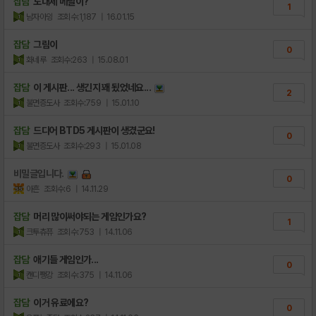
잡담
도대체 메달이?
1
남자아잉
조회수:1,187
| 16.01.15
잡담
그림이
0
화네루
조회수:263
| 15.08.01
잡담
이 게시판... 생긴지 꽤 됬었네요...
2
불면증도사
조회수:759
| 15.01.10
잡담
드디어 BTD5 게시판이 생겼군요!
0
불면증도사
조회수:293
| 15.01.08
비밀글입니다.
0
아흔
조회수:6
| 14.11.29
잡담
머리 많이써야되는 게임인가요?
1
크투츄퓨
조회수:753
| 14.11.06
잡담
애기들 게임인가...
0
캔디쨍강
조회수:375
| 14.11.06
잡담
이거 유료에요?
0