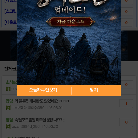
0
[스크린샷] - Bloons TD5
0
[다운로드링크] - Bloons TD5
0
전체글보기
소식&정보
카톡 콘텐츠이용료현금 나만모르던사실이었죠∼
0
tzbopc
조회수:21
| 21.07.17
오늘하루 안보기
닫기
잡담
와 블룬5 게시판도 있었네요 ㅋㅋㅋ
1
ᄏ닉변했다
조회수:380
| 16.08.01
잡담
숙달모드좀알려주실분없나요?;;
0
IaizxI
조회수:1,096
| 16.03.20