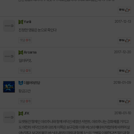
좋아요
0
2017-12-13
Yuriii
진정한 영웅은 눈으로 죽인다
댓글
0
개
좋아요
0
2017-12-20
Arcarna
일러무엇..
댓글
0
개
좋아요
0
2018-01-09
더불어아츠당
황금고간
댓글
0
개
좋아요
0
2018-01-10
Jf K
오랫동안 형제인 아르주나와 함께 바닥신세였던 서번트. 아르주나는 강화퀘를 거치고
도 여전히 바닥인것과 다르게 이쪽은 보구강화 이후 버스터 메타에 적합하게 바뀌며 살
아남았다. 보구에 붙은 버스터 내성의 하락과 함께 3스의 크뻥을 이용한다면 멀린과 함