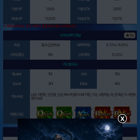
기본 HP
1,999
기본 ATK
1,850
최대 HP
13,632
최대 ATK
11,976
※ 최대 능력치는 포우 강화가 포함되지 않은 수치입니다
상세 능력치 정보
▲Top
속성
질서·선,천속성
NP획득량
0.72% / 4.00%
스타집중도
88
스타생성
12.20%
카드별 타수
Buster
1타
Arts
3타
Quick
3타
Extra
4타
남성, 서번트, 인간형, 신성, 에누마 엘리시에 약함, 기승, 사랑하는 자, 천 혹은 지 서번트,
기타 속성
영의 보유
커맨드카드
X
인게임 이미지