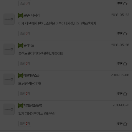
댓글
0
개
좋아요
0
2018-05-23
료우기내시키
이제 제 덱에서 편히... 소원을 이루어내시길..나의 인도인이여
댓글
0
개
좋아요
0
2018-05-26
딜라이드
흑잔느 뽑다가 대신 뽑힘...개죻아!!!!
댓글
0
개
좋아요
0
2018-06-06
아킬레우스군
또 상향먹는다며?
댓글
0
개
좋아요
0
2018-08-11
게임은좋은문명
확챠 다음에 단챠로 와줬슴당
댓글
0
개
좋아요
0