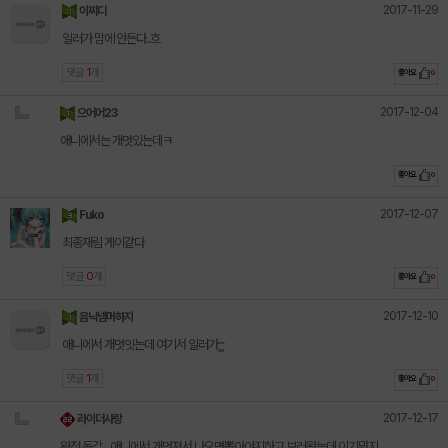
2017-11-29
이찌디
일러가 맘에 안든다..흐
댓글
1
개
좋아요
0
2017-12-04
으어어23
애니에서는 개멋있는데ㅋ
좋아요
0
2017-12-07
Fuko
최종재림 게이같다
댓글
0
개
좋아요
0
2017-12-10
음닉넴머하지
애니에서 개멋잇는데 여기서 일러가;;;
댓글
1
개
좋아요
0
2017-12-17
라이더사랑
완전 동감... 애니에서 개멋져서 나오면뽑아야지하고 보러왔는데 이기뭐지..