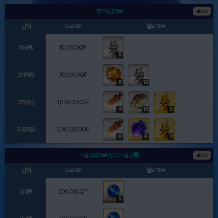
영기재림 재료
▲Top
단계
소모 QP
필요 재료
1차재림
100,000QP
5
2차재림
300,000QP
8
12
3차재림
1,000,000QP
4
10
5
최종재림
3,000,000QP
8
5
12
스킬강화 재료 (1,2,3스킬 공통)
▲Top
단계
소모 QP
필요 재료
2레벨
200,000QP
5