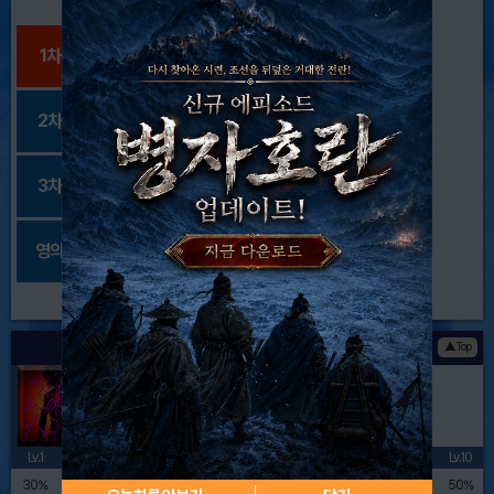
1차
2차
3차
영의
액티브 스킬 정보
▲Top
빈자의 견식 A
적 하나의 약화 내성을 감소 (1턴)
(CT:8턴)
보구 봉인 상태를 부여 (1턴)
Lv.1
Lv.2
Lv.3
Lv.4
Lv.5
Lv.6
Lv.7
Lv.8
Lv.9
Lv.10
30%
32%
34%
36%
38%
40%
42%
44%
46%
50%