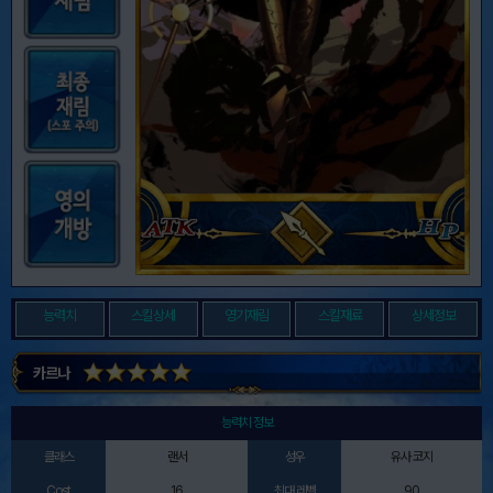
능력치
스킬상세
영기재림
스킬재료
상세정보
카르나
능력치 정보
클래스
랜서
성우
유사 코지
Cost
16
최대 레벨
90