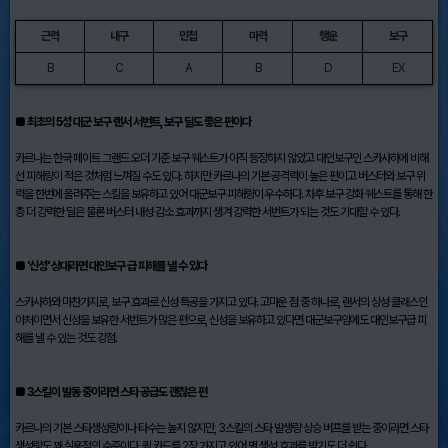
근력
내구
민첩
마력
행운
보구
B
C
A
B
D
EX
■ 최초의 5성 대군 보구 랜서 서번트, 보구 딜도 좋은 편이다
카르나는 한국 페이트 그랜드 오더 기준 보구 퀘스트가 아직 등장하지 않았고 대인보구인 스카사하에 비해
선 피해량이 적은 것처럼 느껴질 수도 있다. 하지만 카르나의 기본 공격력이 높은 편이고 버스터와 보구 위
력을 한번에 올려주는 스킬을 보유하고 있어 대군보구 피해량이 우수하다. 차후 보구 강화 퀘스트를 통해 한
층 더 강력한 딜은 물론 버스터 내성 감소 효과까지 생겨 강력한 서번트가 되는 것도 기대할 수 있다.
■ '신성' 상대라면 대인보구 급 피해를 낼 수 있다
스카사하와 마찬가지로, 보구 효과로 신성 특공을 가지고 있다. 고마운 점 중 하나로, 랜서의 상성 클래스인
아처이면서 신성을 보유한 서번트가 많은 편으로, 신성을 보유하고 있다면 대군보구임에도 대인보구급 피
해를 낼 수 있는 것도 강점.
■ 3스킬이 발동 중이라면 스타 공급도 괜찮은 편
카르나의 기본 스타생성량이나 타수는 높지 않지만, 3스킬의 스타 발생량 상승 버프를 받는 중이라면 스타
생성량도 꽤 실용적인 수준이다. 퀵 카드를 2장 가지고 있어 별 생성 효과를 받기도 더 쉽다.