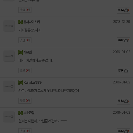
댓글
0
개
좋아요
0
2018-12-29
홍차다이스키
거지같은 25차지
댓글
0
개
좋아요
0
2019-01-02
샤르펜
내가 이걸 확챠로 뽑았다!!!
댓글
0
개
좋아요
0
2019-01-02
Kuhaku 989
카르나 일러가 그렇게 못나왔나? 나쁘지않은데
댓글
0
개
좋아요
0
2019-01-02
보호관찰
일러는 이쁜데,, 모션좀 개편해도 ㅜㅜ
댓글
0
개
좋아요
0