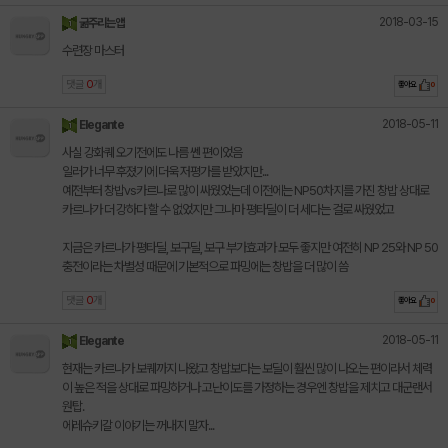
2018-03-15
굶주리는앱
수련장 마스터
댓글
0
개
좋아요
0
2018-05-11
Elegante
사실 강화퀘 오기전에도 나름 쎈 편이었음
일러가 너무 후졌기에 더욱 저평가를 받았지만...
예전부터 창밥vs카르나로 많이 싸웠었는데 이전에는 NP50차지를 가진 창밥 상대로
카르나가 더 강하다 할 수 없었지만 그나마 평타딜이 더 세다는 걸로 싸웠었고
지금은 카르나가 평타딜, 보구딜, 보구 부가효과가 모두 좋지만 여전히 NP 25와 NP 50
충전이라는 차별성 때문에 기본적으로 파밍에는 창밥을 더 많이 씀
댓글
0
개
좋아요
0
2018-05-11
Elegante
현재는 카르나가 보퀘까지 나왔고 창밥보다는 보딜이 훨씬 많이 나오는 편이라서 체력
이 높은 적을 상대로 파밍하거나 고난이도를 가정하는 경우엔 창밥을 제치고 대군랜서
원탑.
에레슈키갈 이야기는 꺼내지 말자...