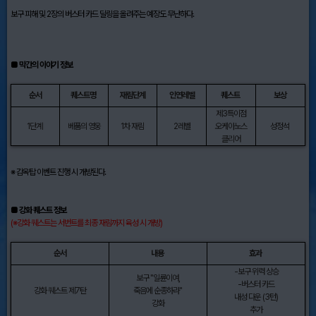
보구 피해 및 2장의 버스터 카드 딜링을 올려주는 예장도 무난하다.
■ 막간의 이야기 정보
순서
퀘스트명
재림단계
인연레벨
퀘스트
보상
제3특이점
1단계
베품의 영웅
1차 재림
2레벨
오케아노스
성정석
클리어
※ 감옥탑 이벤트 진행 시 개방된다.
■ 강화 퀘스트 정보
(※강화 퀘스트는 서번트를 최종 재림까지 육성 시 개방)
순서
내용
효과
-보구 위력 상승
보구 "일륜이여,
-버스터 카드
강화 퀘스트 제7탄
죽음에 순종하라"
내성 다운 (3턴)
강화
추가