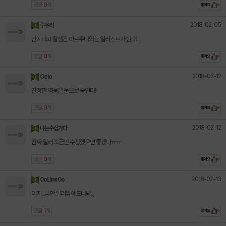
댓글
0
개
좋아요
0
2018-02-05
루우리
간지나고 잘생긴 아르주나와는 일러스트가 반대...
댓글
0
개
좋아요
0
2018-02-12
Ceio
진정한 영웅은 눈으로 죽인다!
댓글
0
개
좋아요
0
2018-02-12
나는수집가다
진짜 일러 조금만 수정했으면 좋겠다ㅠㅠ
댓글
0
개
좋아요
0
2018-02-13
0oLine0o
머지...나만 일러맘에드나봐..,
댓글
1
개
좋아요
0