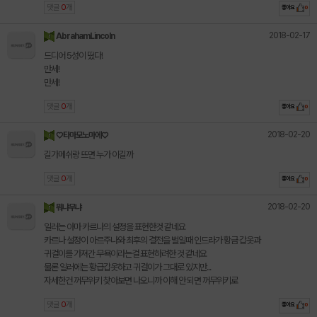
댓글
0
개
좋아요
0
2018-02-17
AbrahamLincoln
드디어 5성이 떴다!
만세!
만세!
댓글
0
개
좋아요
0
2018-02-20
♡타마모노마에♡
길가메쉬랑 뜨면 누가 이길까
댓글
0
개
좋아요
0
2018-02-20
뭐냐무냐
일러는 아마 카르나의 설정을 표현한것 같네요
카르나 설정이 아르주나와 최후의 결전을 벌일때 인드라가 황금 갑옷과
귀걸이를 가져간 무욕이라는걸 표현하려한 것 같네요
물론 일러에는 황급갑옷하고 귀걸이가 그대로 있지만...
자세한건 꺼무위키 찾아보면 나오니까 이해 안 되면 꺼무위키로
댓글
0
개
좋아요
0