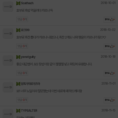
2018-10-01
Scathach
호부로 흑밥 먹을려다 카르나 득
댓글
0
개
좋아요
0
2018-10-02
로크99
호부로 흑잔 뽑다가 카르나 나왔으나, 흑잔 2개도 나와 행운의 카르나가 됨♡♡
댓글
0
개
좋아요
0
2018-10-18
yenotgulty
좋은 대군랜서. 보2 창밥이랑 같이 젤젤젤 넣고 파밍에 유용합니다.
댓글
0
개
좋아요
0
2018-11-01
암흑가챠로가즈아
보1 너무 노딜이라 절망했는데 이번 네로제 때 하드캐리함
댓글
0
개
좋아요
0
2018-11-15
TYPEALTER
일러는 3차재림.