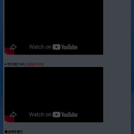
※ 영의개방 이후
(스포일러 주의!)
■ 능력치 랭크