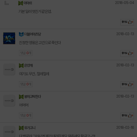
2018-05-04
야아쉬
기본 일러 멋진거 같은뎁.
좋아요
0
2018-02-13
더불어아츠당
진정한 영웅은 고간으로 죽인다
댓글
0
개
좋아요
0
2018-02-13
은안개
여기도 무간.. 절레절레
댓글
0
개
좋아요
0
2018-02-13
붕하고탁친다
어머머
댓글
0
개
좋아요
0
2018-02-16
윾가고니
다 별로라 그러시면 제가 데려갈게요 와주세요 황금고-간!