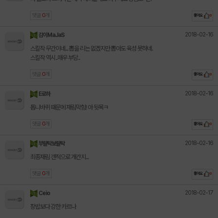
댓글
0
개
좋아요
0
2018-02-16
감이MaJaS
스킬작 무간이네... 뽑을 리는 없겠지만 뽑아도 육성 못하네.
스킬작 역시..매우 부담..
댓글
0
개
좋아요
0
2018-02-16
E로하
톱니바퀴 때문에 재림막힘! 아 뒷목ㅋ
댓글
0
개
좋아요
0
2018-02-16
부랄탁보랄탁
최종재림 갠적으로 개간지...
댓글
0
개
좋아요
0
2018-02-17
Ceio
창밥보다 강한 카르나