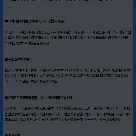
■ 크리티컬 피해는 강력하지만 스타 집중도가 문제
3스킬의 크리티컬 피해량 상승 옵션은 매우 강력하지만, 스타 집중이 비교적 낮은 랜서이고 스타 집중 스킬
이 없어 크리티컬을 내기가 힘들다. 2030의 파편이나 별 생성 서번트 등 스타 공급을 풍부하게 받아야만
크리티컬 딜러로써 제값을 할 수 있다.
■ 생존 스킬의 부재
1스킬 '빈자의 견식'을 통해 적의 보구를 1턴 봉인하거나 차지를 1턴 막을 수 있지만, 생존기라 보기엔 부족한
점이 있다. 여기에 기본 HP가 낮고 방어력 스킬, 회복 스킬을 가지고 있지 않기에 적의 강력한 공격을 버티
려면 아군의 서포트가 반드시 필요한 서번트.
■ 스킬작은 피해량을 올릴 수 있는 마력방출을 우선하자
보구 피해, 버스터 카드 피해가 모두 곱연산으로 작용해 보구딜을 큰 폭으로 올려줄 수 있다. 이후로 크리티
컬 관련 능력치를 올려주는 3스킬에 투자하자. 1스킬은 보구 봉인이 확정으로 들어가기에 굳이 우선해 투자
해 줄 필요는 없고, 추후 고난이도에서 강력한 적의 보구를 조금씩이라도 늦추는 용도로 육성하자.
■ 추천 예장