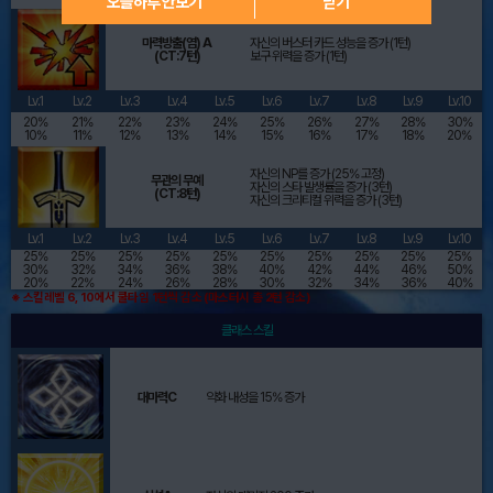
오늘하루 안보기
닫기
마력방출(염) A
자신의 버스터 카드 성능을 증가 (1턴)
(CT:7턴)
보구 위력을 증가 (1턴)
Lv.1
Lv.2
Lv.3
Lv.4
Lv.5
Lv.6
Lv.7
Lv.8
Lv.9
Lv.10
20%
21%
22%
23%
24%
25%
26%
27%
28%
30%
10%
11%
12%
13%
14%
15%
16%
17%
18%
20%
자신의 NP를 증가 (25% 고정)
무관의 무예
자신의 스타 발생률을 증가 (3턴)
(CT:8턴)
자신의 크리티컬 위력을 증가 (3턴)
Lv.1
Lv.2
Lv.3
Lv.4
Lv.5
Lv.6
Lv.7
Lv.8
Lv.9
Lv.10
25%
25%
25%
25%
25%
25%
25%
25%
25%
25%
30%
32%
34%
36%
38%
40%
42%
44%
46%
50%
20%
22%
24%
26%
28%
30%
32%
34%
36%
40%
※ 스킬레벨 6, 10에서 쿨타임 1턴씩 감소 (마스터시 총 2턴 감소)
클래스 스킬
대마력C
약화 내성을 15% 증가