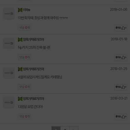
2019-01-06
이하e
이번 확챠때 창밥과 함께 와주심 ㅠㅠㅠ
댓글
0
개
좋아요
0
2019-01-18
암흑가챠로가즈아
Np차지 25퍼 진짜 불-편
댓글
0
개
좋아요
0
2019-01-25
암흑가챠로가즈아
4월에 보업시켜드릴게요 카레형님
댓글
0
개
좋아요
0
2019-03-21
암흑가챠로가즈아
다음달 보업 간다아
댓글
0
개
좋아요
0