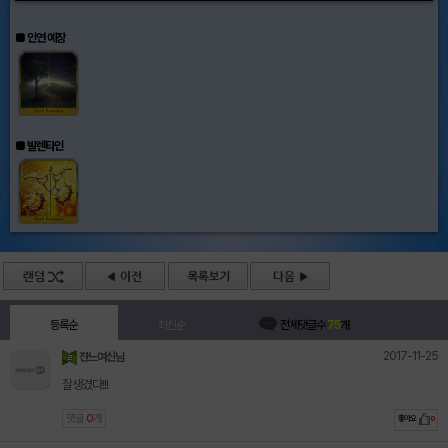
■ 인연 예장
■ 발렌타인
등록순
최신순
전체댓글수
75
개
2017-11-25
잔느여신님
잘생겼다!!!
댓글
0
개
좋아요
0