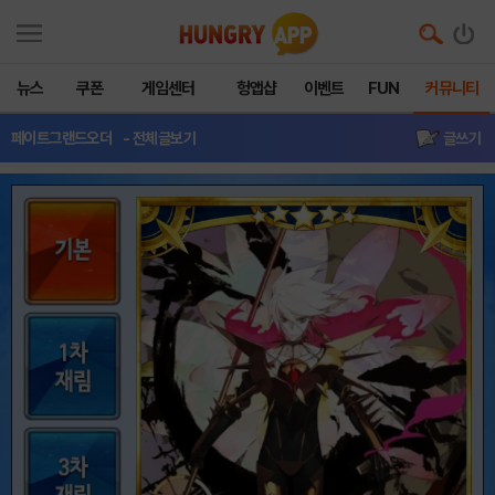
뉴스
쿠폰
게임센터
헝앱샵
이벤트
FUN
커뮤니티
페이트그랜드오더
- 전체글보기
글쓰기