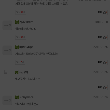
께했을때 충분히 강력한 데미지를 보여줄 수 있음.
댓글
0
개
좋아요
0
2018-01-11
카네키제이든
일러의 상태가 ㄷ ㄷ
댓글
0
개
좋아요
0
2018-01-25
벼랑위강태공
기승과 신성의 아이콘이 뒤바꼈씁니다!!!
댓글
1
개
좋아요
0
2018-01-25
구급상자
제보 감사드립니다. ^_^
좋아요
0
2018-01-26
Nclaymore
일러땜에 흑랜밥 쓴다