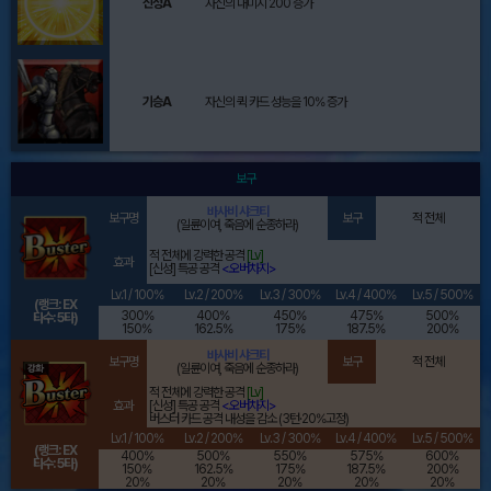
신성A
자신의 대미지 200 증가
기승A
자신의 퀵 카드 성능을 10% 증가
보구
바사비 샤크티
보구명
보구
적 전체
(일륜이여, 죽음에 순종하라)
적 전체에 강력한 공격
[Lv]
효과
[신성] 특공 공격
<오버차지>
Lv.1 / 100%
Lv.2 / 200%
Lv.3 / 300%
Lv.4 / 400%
Lv.5 / 500%
(랭크: EX
300%
400%
450%
475%
500%
타수: 5타)
150%
162.5%
175%
187.5%
200%
바사비 샤크티
보구명
보구
적 전체
(일륜이여, 죽음에 순종하라)
적 전체에 강력한 공격
[Lv]
효과
[신성] 특공 공격
<오버차지>
버스터 카드 공격 내성을 감소 (3턴·20%고정)
Lv.1 / 100%
Lv.2 / 200%
Lv.3 / 300%
Lv.4 / 400%
Lv.5 / 500%
(랭크: EX
400%
500%
550%
575%
600%
타수: 5타)
150%
162.5%
175%
187.5%
200%
20%
20%
20%
20%
20%