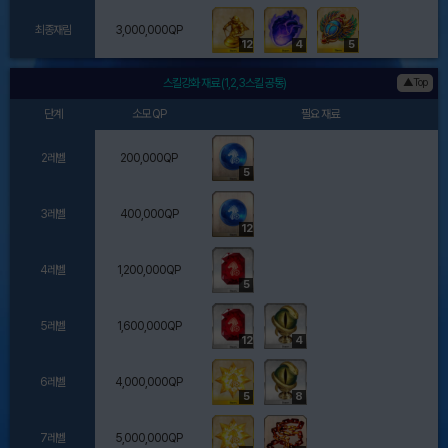
최종재림
3,000,000QP
12
4
5
스킬강화 재료 (1,2,3스킬 공통)
▲Top
단계
소모 QP
필요 재료
2레벨
200,000QP
5
3레벨
400,000QP
12
4레벨
1,200,000QP
5
5레벨
1,600,000QP
12
4
6레벨
4,000,000QP
5
8
7레벨
5,000,000QP