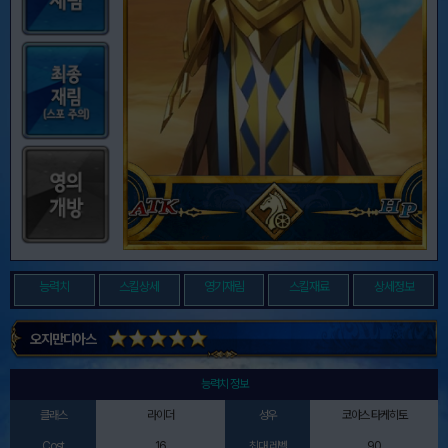
능력치
스킬상세
영기재림
스킬재료
상세정보
오지만디아스
능력치 정보
클래스
라이더
성우
코야스 타케히토
Cost
16
최대 레벨
90