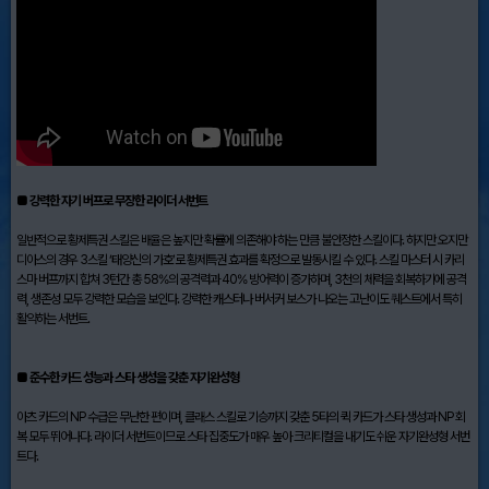
■ 강력한 자기 버프로 무장한 라이더 서번트
일반적으로 황제특권 스킬은 배율은 높지만 확률에 의존해야 하는 만큼 불안정한 스킬이다. 하지만 오지만
디아스의 경우 3스킬 ‘태양신의 가호’로 황제특권 효과를 확정으로 발동시킬 수 있다. 스킬 마스터 시 카리
스마 버프까지 합쳐 3턴간 총 58%의 공격력과 40% 방어력이 증가하며, 3천의 체력을 회복하기에 공격
력, 생존성 모두 강력한 모습을 보인다. 강력한 캐스터나 버서커 보스가 나오는 고난이도 퀘스트에서 특히
활약하는 서번트.
■ 준수한 카드 성능과 스타 생성을 갖춘 자기완성형
아츠 카드의 NP 수급은 무난한 편이며, 클래스 스킬로 기승까지 갖춘 5타의 퀵 카드가 스타 생성과 NP 회
복 모두 뛰어나다. 라이더 서번트이므로 스타 집중도가 매우 높아 크리티컬을 내기도 쉬운 자기완성형 서번
트다.