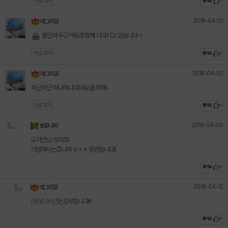
댓글
0
개
좋아요
0
2018-04-01
레그리코
불안과 두근거림과 함께 기다리고 있습니다~!
댓글
0
개
좋아요
0
2018-04-02
레그리코
차근차근 하나하나 파라오를 위해~
댓글
2
개
좋아요
0
2018-04-09
벚꽃나비
오지만님..멋지죠!
기원하시는겁니까 ㅎㅅㅎ 응원합니다!!
좋아요
0
2018-04-12
레그리코
[벚꽃나비]
앗; 감사합니다!!!
좋아요
0