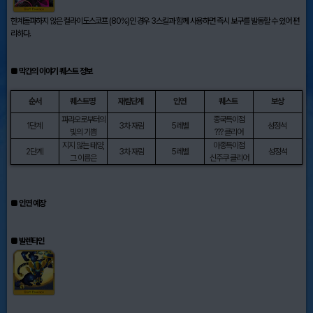
한계돌파하지 않은 컬라이도스코프 (80%)인 경우 3스킬과 함께 사용하면 즉시 보구를 발동할 수 있어 편
리하다.
■ 막간의 이야기 퀘스트 정보
순서
퀘스트명
재림단계
인연
퀘스트
보상
파라오로부터의
종국특이점
1단계
3차 재림
5레벨
성정석
빛의 기쁨
??? 클리어
지지 않는 태양,
아종특이점
2단계
3차 재림
5레벨
성정석
그 이름은
신주쿠 클리어
■ 인연 예장
■ 발렌타인