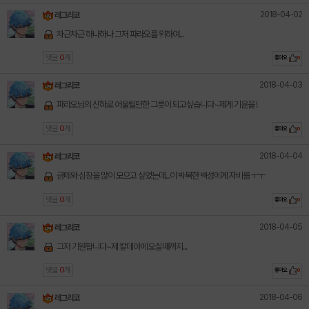
2018-04-02
레그리코
차근차근 하나하나 그저 파라오를 위하여...
댓글
0
개
좋아요
0
2018-04-03
레그리코
파라오님의 신하로 어울릴만한 그릇이 되고싶습니다~제게 기운을 !
댓글
0
개
좋아요
0
2018-04-04
레그리코
금페와 심장을 많이 모으고 싶었는데...이 박복한 백성에게 자비를 ㅜㅜ
댓글
0
개
좋아요
0
2018-04-05
레그리코
그저 기원합니다~제 칼데아에 오실때까지...
댓글
0
개
좋아요
0
2018-04-06
레그리코