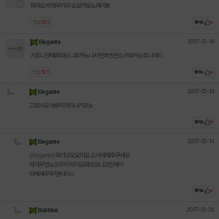
파라오에 하무카우 오로카모노메가!!!!
댓글
0
개
좋아요
0
2017-12-14
Elegante
지죠니앗떼파라오니후카노나시반부츠반쇼우와가슈츄니아리
댓글
5
개
좋아요
0
2017-12-14
Elegante
고호비오야로히카리나키모노
좋아요
0
2017-12-14
Elegante
[Elegante]
와가고오오미요 소시테헤후쿠세요
와가무엔노코우키 타이요와코코니코린세이
라메세우무 텐티리스
좋아요
0
2017-12-29
Bubblue