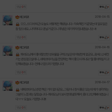
댓글
0
개
좋아요
0
2018-04-15
레그리코
으으...드디어 퇴근! 오늘도 어떻게든 해냈습니다~익숙해진거 같았는데 일요일은
참 힘드네요...나약하다고 혼날거 같으니 푸념은 여기까지! 힘내겠습니닷~!!!
댓글
0
개
좋아요
0
2018-04-16
레그리코
파라오님께서 좋아할만한 성유물을 구하고싶은데 마땅한게 없군요...람세스2세전
기는 관심없으실테니...네페르타리님을 찬양하는 책이 좋으시려나요? 뭘 좋아하실지 고
민해보겠습니다~언제나 업드려 기원합니다!
댓글
0
개
좋아요
0
2018-04-17
레그리코
네페르타리님 관련 책은 거의 없더군요...그림이나 장식품은 있는데 제가 생각하는
그분의 느낌과는 달랐습니다~파라오님이 보시면 화낼듯해서; 좀더 고민해봐야겠습니
다 ㅜㅜ 오늘도 기원합니다!!!
댓글
0
개
좋아요
0