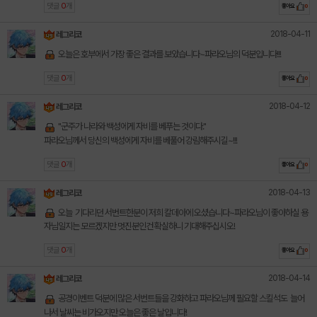
댓글
0
개
좋아요
0
2018-04-11
레그리코
오늘은 호부에서 가장 좋은 결과를 보았습니다~파라오님의 덕분입니다!!!
댓글
0
개
좋아요
0
2018-04-12
레그리코
"군주가 나라와 백성에게 자비를 베푸는 것이다."
파라오님께서 당신의 백성에게 자비를 베풀어 강림해주시길~!!!
댓글
0
개
좋아요
0
2018-04-13
레그리코
오늘 기다리던 서번트한분이 저희 칼데아에 오셨습니다~파라오님이 좋아하실 용
자님일지는 모르겠지만 멋진분인건 확실하니 기대해주십시오!
댓글
0
개
좋아요
0
2018-04-14
레그리코
공경이벤트 덕분에 많은 서번트들을 강화하고 파라오님께 필요할 스킬석도 늘어
나서 날씨는 비가오지만 오늘은 좋은 날입니다!