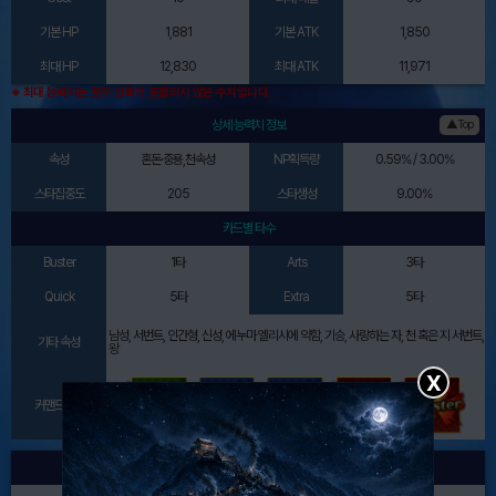
기본 HP
1,881
기본 ATK
1,850
최대 HP
12,830
최대 ATK
11,971
※ 최대 능력치는 포우 강화가 포함되지 않은 수치입니다
상세 능력치 정보
▲Top
속성
혼돈·중용,천속성
NP획득량
0.59% / 3.00%
스타집중도
205
스타생성
9.00%
카드별 타수
Buster
1타
Arts
3타
Quick
5타
Extra
5타
남성, 서번트, 인간형, 신성, 에누마 엘리시에 약함, 기승, 사랑하는 자, 천 혹은 지 서번트,
기타 속성
왕
X
커맨드카드
인게임 이미지