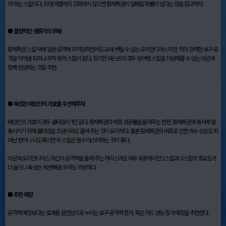
야 하는 스킬이다. 최대 레벨까지 강화하지 않으면 황제특권이 실패할 확률이 있다는 점을 참고하자.
■ 결정적인 생존기의 부재
황제특권 스킬 덕에 일반 공격에 피격당하면서도 오래 버틸 수 있는 오지만디아스지만, 적의 강력한 보구 공
격을 막아낼 회피나 무적 등의 스킬이 없다. 장기전 퀘스트의 경우 방어형 스킬을 지원해줄 수 있는 아군과
함께 편성하는 것을 추천.
■ 육성은 태양신의 가호를 우선해주자
태양신의 가호의 경우 쿨타임이 1턴 길다. 황제특권의 버프 성공률을 올려주는 한편, 황제특권과 동시에 발
동시키기 위해 쿨타임을 조금이라도 줄여 주는 것이 유리하다. 물론 황제특권의 버프로 인한 계수 상승도 뛰
어난 편이니 되도록이면 두 스킬은 필수 마스터하는 것이 좋다.
아군과 오지만디아스 자신의 공격력을 올려 주는 카리스마도 매우 유용하지만 2스킬과 3스킬의 중요도가
더 높으니 육성은 세 번째로 두어도 무방하다.
■ 추천 예장
공격력 예장보다는 효과를 곱연산으로 누리는 보구 공격력 증가, 혹은 카드 성능 증가 예장을 추천한다.