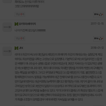
파라오노 신이오 미루가이이
크핫 으하하하하하하핳
댓글
0
개
좋아요
0
2017-12-15
유키무라세이이치
나 이거 진짜 갖고싶다 !!!!!!!!!!!!!!!!
댓글
0
개
좋아요
0
2018-01-12
Jf K
라이더 최강의 버스터 대인딜러. 태양신의 후예이자 최강의 파라오라는 설정답게 게임
에서도 최상위권을 다투는 고성능으로 실장됐다. 기본적으로 버스터 딜러지만 스킬셋
은 버뻥이 아니라 순수 공뻥스킬로 구성되어있는데, 3턴간 지속되는 이 압도적인 공뻥
은 버스터뿐만 아니라 아츠, 퀵의 데미지에도 막대한 영향을 끼치며 커맨드에 구애받지
않는 폭딜을 보여준다. 그리고 무엇보다 핵심은 3스킬 태양신의 가호. 불안정한 2스킬
황제특권의 100% 발동을 가능케하며 아군 전체의 NP를 20%나 충전시켜준다. 오지
만이 딜러이면서도 아군서포팅 능력까지 좋다고 평가받는 이유. 여기서 끝이 아니라 보
구에 달린 방깎으로 3턴간의 딜링이 더 상승하고 부가적으로 보구봉인 효과까지 가지
고있어 상대의 보구턴을 늦출수도 있다. 거기다 라이더 클래스의 특성상 별도의 스집예
장이 요구되지 않으므로 예장선택이 자유로운것도 장점. 멀린의 영웅작성과도 시너지
가 특출나 조합이 갖춰질경우 어마어마한 지속딜을 보여줄 수 있다.