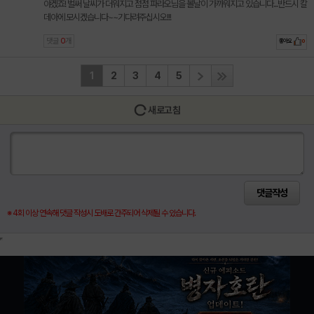
야겠죠! 벌써 날씨가 더워지고 점점 파라오님을 볼날이 가까워지고 있습니다...반드시 칼
데아에 모시겠습니다~~기다려주십시오!!!
댓글
0
개
좋아요
0
1
2
3
4
5
새로고침
※ 4회 이상 연속해 댓글 작성시 도배로 간주되어 삭제될 수 있습니다.