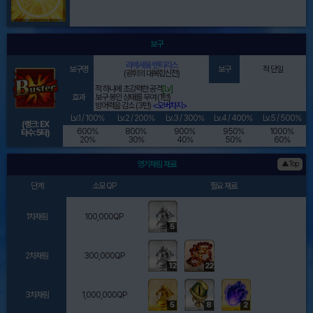
보구
라메세움 텐티리스
보구명
보구
적 단일
(광휘의 대복합신전)
적 하나에 초강력한 공격
[Lv]
효과
보구 봉인 상태를 부여 (1턴)
방어력을 감소 (3턴)
<오버차지>
Lv.1 / 100%
Lv.2 / 200%
Lv.3 / 300%
Lv.4 / 400%
Lv.5 / 500%
(랭크: EX
600%
800%
900%
950%
1000%
타수: 5타)
20%
30%
40%
50%
60%
영기재림 재료
▲Top
단계
소모 QP
필요 재료
1차재림
100,000QP
5
2차재림
300,000QP
12
22
3차재림
1,000,000QP
5
8
2