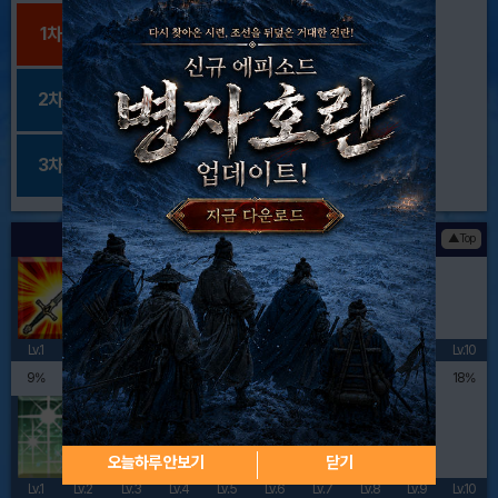
1차
2차
3차
액티브 스킬 정보
▲Top
카리스마 B
아군 전체의 공격력을 증가 (3턴)
(CT:7턴)
Lv.1
Lv.2
Lv.3
Lv.4
Lv.5
Lv.6
Lv.7
Lv.8
Lv.9
Lv.10
9%
9.9%
10.8%
11.7%
12.6%
13.5%
14.4%
15.3%
16.2%
18%
자신에게 각종 효과를 무작위로 부여
황제특권 A
자신의 HP회복 (확률 100%)
(CT:7턴)
공격력을 증가 (3턴· 확률 60%)
방어력을 증가 (3턴· 확률 60%)
오늘하루 안보기
닫기
Lv.1
Lv.2
Lv.3
Lv.4
Lv.5
Lv.6
Lv.7
Lv.8
Lv.9
Lv.10