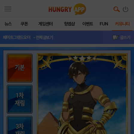
뉴스
쿠폰
게임센터
헝앱샵
이벤트
FUN
커뮤니티
페이트그랜드오더
- 전체글보기
글쓰기