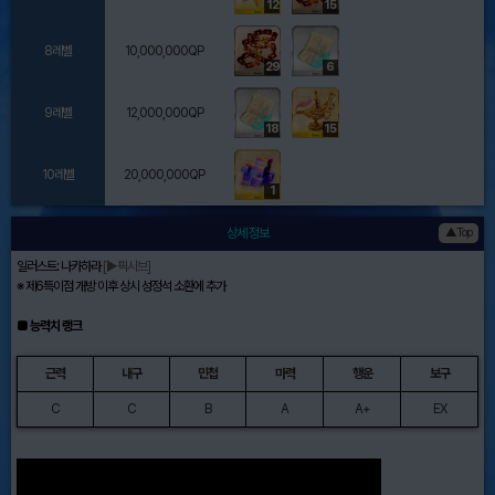
12
15
8레벨
10,000,000QP
29
6
9레벨
12,000,000QP
18
15
10레벨
20,000,000QP
1
상세 정보
▲Top
일러스트: 나카하라
[▶픽시브]
※ 제6특이점 개방 이후 상시 성정석 소환에 추가
■ 능력치 랭크
근력
내구
민첩
마력
행운
보구
C
C
B
A
A+
EX