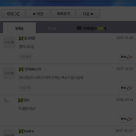
등록순
최신순
전체댓글수
399
개
2017-11-28
응고라준
빨리나오길
댓글
0
개
좋아요
0
2017-12-01
12야die스키
DIO성님의 다자크 다자크! 하는 목소리 듣고싶네
댓글
1
개
좋아요
0
2018-01-14
DIO.
저 불렀어요?
좋아요
0
2017-12-07
kusira