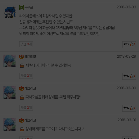
2018-03-03
쿠우로
라이더 클래스의 최강자라 할 수 있지만
신규 유저에게는 추천 할 수 없는 서번트
보다시피 입맛이 고급이라 2차재림부터 6장산 재료를 드시는 왕님이심
뭐 마침 타이밍 좋게 이벤트로 재료를 뿌릴 수도 있긴 하지만
댓글
0
개
좋아요
0
2018-03-29
레그리코
제 칼데아에서 만나뵐수 있기를~!
댓글
0
개
좋아요
0
2018-03-30
레그리코
파라오님을 위해 성배를~제발 와주시길!!!
댓글
0
개
좋아요
0
2018-03-31
레그리코
성배와 재료를 모으며 기다리고 있습니다~!