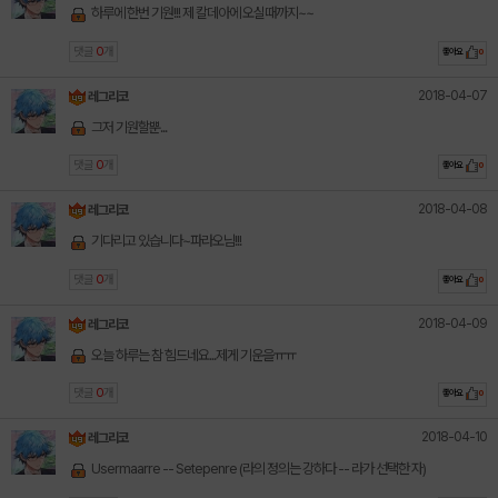
하루에 한번 기원!!! 제 칼데아에 오실때까지~~
댓글
0
개
좋아요
0
2018-04-07
레그리코
그저 기원할뿐...
댓글
0
개
좋아요
0
2018-04-08
레그리코
기다리고 있습니다~파라오님!!!
댓글
0
개
좋아요
0
2018-04-09
레그리코
오늘 하루는 참 힘드네요...제게 기운을ㅠㅠ
댓글
0
개
좋아요
0
2018-04-10
레그리코
Usermaarre -- Setepenre (라의 정의는 강하다 -- 라가 선택한 자)