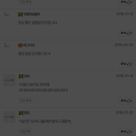
댓글
2
개
좋아요
0
2018-01-12
부랄탁보랄탁
항상 좋은 설명글 감사합니다.
좋아요
0
2018-04-02
레그리코
좋은 말씀 감사합니닷~!!
좋아요
0
2018-01-14
DIO.
더 월드! 토키오 코마레!
무다무다무다무다무다무다무다무다
댓글
0
개
좋아요
0
2018-01-20
쫜득
이분 한그오에 나올려면 얼마나 걸릴까;;
댓글
1
개
좋아요
0