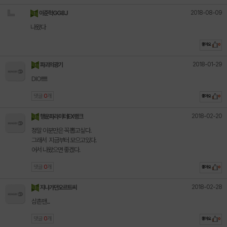
2018-08-09
이준혁GG8J
나왔다
좋아요
0
2018-01-29
파괴의광기
DIO!!!!!!
댓글
0
개
좋아요
0
2018-02-20
행운파라미터EX랭크
정말 이분만은 꼭 뽑고싶다.
그래서 지금부터 모으고있다.
어서 나왔으면 좋겠다.
댓글
0
개
좋아요
0
2018-02-28
지나가던오르트씨
삼촌맨...
댓글
0
개
좋아요
0