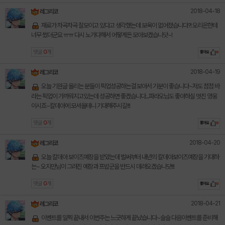
2018-04-18
레그리코
재료가 차곡차곡 잘모이고 있다고 생각했는데 보옥이 없어졌습니다?! 오리온한테
너무 썼더군요 ㅠㅠ 다시 노가다해서 어떻게든 모아보겠습니닷~!
댓글
0
개
좋아요
0
2018-04-19
레그리코
오늘 기원글 올리는 분들이 픽업성공하는걸 보아서 기분이 좋습니다~저도 점점 바
라는 픽업이 가까워지고있는데 성공하면 좋겠습니다...파라오님도 좋아하실 멋진 영웅
이시죠~칼데아에 모셔올테니 기대해주시길!!!
댓글
0
개
좋아요
0
2018-04-20
레그리코
오늘 칼데아 보이즈예장을 받았는데 벌써부터 내년의 칼데아보이즈예장을 기대하
는~ 오지만님이 그려진 예장과 프밥군을 반드시 데려오겠습니닷!!!
댓글
0
개
좋아요
0
2018-04-21
레그리코
이벤트를 일찍 끝내서 이번주는 느긋하게 끝났습니다~슬슬 다음이벤트를 준비해