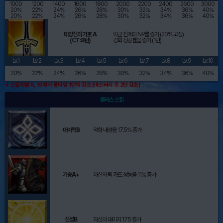
1000
1200
1400
1600
1800
2000
2200
2400
2600
3000
20%
22%
24%
26%
28%
30%
32%
34%
36%
40%
20%
22%
24%
26%
28%
30%
32%
34%
36%
40%
태양신의 가호 A
아군 전체의 NP를 증가 (20% 고정)
(CT:8턴)
강화 성공률을 증가 (1턴)
Lv.1
Lv.2
Lv.3
Lv.4
Lv.5
Lv.6
Lv.7
Lv.8
Lv.9
Lv.10
20%
22%
24%
26%
28%
30%
32%
34%
36%
40%
※ 스킬레벨 6, 10에서 쿨타임 1턴씩 감소 (마스터시 총 2턴 감소)
클래스 스킬
대마력B
약화 내성을 17.5% 증가
기승A+
자신의 퀵 카드 성능을 11% 증가
신성B
자신의 대미지 175 증가