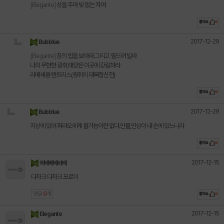
[Elegante]
상을 주마 빛 없는 자여
좋아요
0
2017-12-29
Bubblue
[Elegante]
짐의 업을 보아라.그리고 옆드려 빌라
나의 무한한 광휘,태양은 이곳에 강림하라
라메세움 텐트리스(광휘의 대복합신전)
좋아요
0
2017-12-29
Bubblue
지상에 있어 파라오에게 불가능이란 없다.만물,만상이 내 손에 있느니라
좋아요
0
2017-12-15
에베베베바베
다자크 다자크 모로이
댓글
0
개
좋아요
0
2017-12-15
Elegante