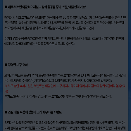
■ 매우 희소한 아군 NP 지원 + 강화 성공률 증가 스킬, ‘태양신의 가호’
태양신의 가호 효과로 자신을 포함한 아군의 NP를 20% 회복한다. 캐스터가 아닌 아군 전체 NP 충전 서번
트는 굉장히 희귀하며 팀 편성 시 예장이나 서번트를 유연하게 교체할 수 있다. 혹은 단순한 파밍 퀘스트에
서도 엘레나나 제갈공명 등의 서포터 역할을 오지만디아스가 대신할 수도 있다.
여기에 강화 성공률 증가 효과를 함께 가지고 있는데, 니콜라 테슬라나 레오나르도 다 빈치가 가진 천부의
예지처럼 확률에 의존하는 스킬을 확정으로 발동시킬 수 있다.
■ 강력한 보구 효과
오지만디아스는 보구에 ‘적의 보구를 1턴 봉인’ 하는 효과를 갖추고 있다. 까다로운 적의 보구를 막고 시간을
버는 데 사용할 수 있으며, 차지 감소 스킬과 달리 적의 차지가 차 있지 않아도 효과를 발휘한다.
(※ 보구 봉인 효과가 걸린 서번트는 해당 턴에 보구 차지가 쌓이지 않아 차지 감소의 상위호환이라 볼 수 있
다)
추가로 3턴간 적의 방어력을 감소시키는 효과도 갖춰 후속 공격이 더욱 강력해지는 것도 장점.
■ 스킬 레벨 육성에 성능이 크게 좌우되는 서번트
강력한 스킬을 갖춘 만큼 스킬 육성이 필수적인 캐릭터다. 특히 황제특권의 경우 계수가 크게 증가할 뿐 아
니라 쿨타임 감소로 회전률도 오른다. 황제특권을 확정으로 발동시키는 태양신의 가호 또한 반드시 육성해