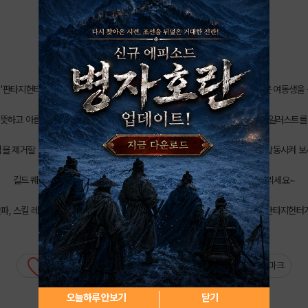
어느 날, 여동생 로라가 갑자기 사라졌어요!
사라진 여동생을 찾기 위해 이세계에 뛰어든 알,
이세계의 숨겨진 비밀을 알게 되는데…
여동생의 구원자가 되어줄 단장님을 모집합니다!
★흥미진진한 이세계 모험 이야기★
 '판타지헌터'를 원작으로 하는 흥미진진한 판타지헌터 세계의 이야기 과연 알은 여동생을 
★아름답고 아기자기한 일러스트★
따뜻하고 아름다운 배경, 개성만점 색다른 캐릭터 일러스트 눈을 즐겁게 해 주는 일러스트를 
★색다른 감각이 더해진 큐빅 전투★
을 제거할 수록 강해지는 공격력! 이제는 타이밍 승부다~ 전략적으로 스킬을 발동시켜 
★함께하면 더욱 즐거운 길드★
길드 퀘스트, 길드 출석, 길드 BOSS 등 길드원들과 함께하는 즐거움을 누리세요~
★ 내 용사는 내가 키운다! ★
 돌파, 스킬 레벨업을 통해 더욱 더 성장하는 나의 용사! 강력해진 용사들을 모아 판타지헌터
0
북마크
오늘하루 안보기
닫기