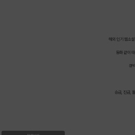
해외 인기 웹소설
동화 같이 
큐빅
승급, 진급,