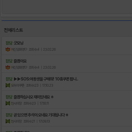
전체리스트
잡담
굿모닝
여신임화영♡
조회수:4
| 23.02.26
잡담
즐겜이요
여신임화영♡
조회수:4
| 23.02.26
잡담
▶▶SOS:여동생을 구해줘! 10종쿠폰 팝니..
모두의쿠폰
조회수:23
| 17.10.23
잡담
즐겜하십시오 재미있네요 ㅎ
천사의장
조회수:23
| 17.10.11
잡담
곧 있으면 추석이 오네요 기대됩니다 ㅎ
천사의장
조회수:21
| 17.09.13