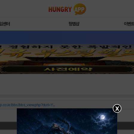
임센터
헝앱샵
이벤
p.co.kr/bbs/bbs_view.php?durl=Y...
X
▶ <SOS 여동생을 구해줘!> 게임소개 ◀