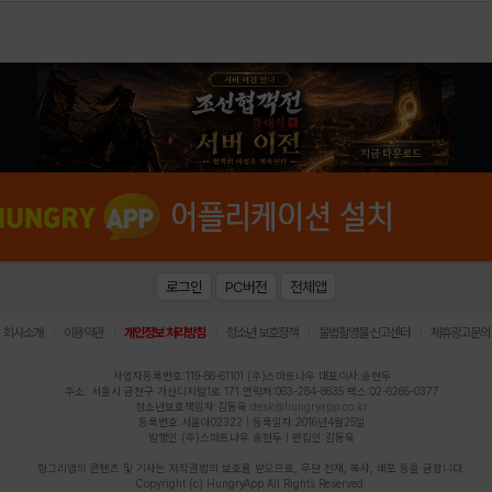
로그인
PC버전
전체앱
|
|
|
|
|
회사소개
이용약관
개인정보 처리방침
청소년 보호정책
불법촬영물 신고센터
제휴광고문의
사업자등록번호:119-86-61101 (주)스마트나우 대표이사:송현두
주소: 서울시 금천구 가산디지털1로 171 연락처:063-284-8635 팩스:02-6265-0377
청소년보호책임자:김동욱
desk@hungryapp.co.kr
등록번호:서울아02322 | 등록일자:2016년4월25일
발행인:(주)스마트나우 송현두 | 편집인:김동욱
헝그리앱의 콘텐츠 및 기사는 저작권법의 보호를 받으므로, 무단 전재, 복사, 배포 등을 금합니다.
Copyright (c) HungryApp All Rights Reserved.