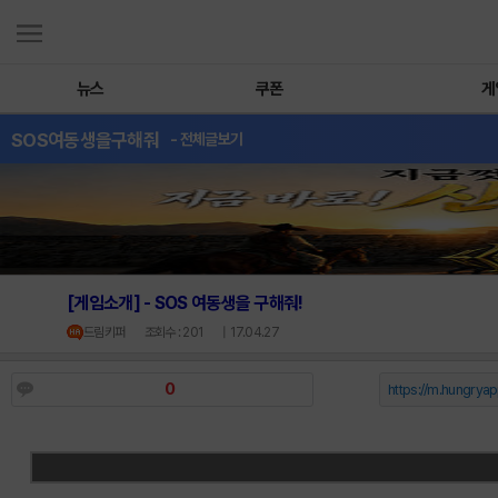
뉴스
쿠폰
게
SOS여동생을구해줘
- 전체글보기
[게임소개] - SOS 여동생을 구해줘!
드림키퍼
조회수 : 201
| 17.04.27
0
https://m.hungryap