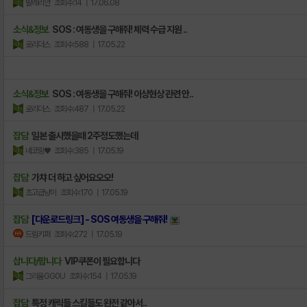
발레리안
조회수:14
| 17.06.08
소식&정보
SOS : 여동생을 구해줘! 체력 수급 지원 ..
로리더스
조회수:588
| 17.05.22
소식&정보
SOS : 여동생을 구해줘! 이상현상 관련 안..
로리더스
조회수:487
| 17.05.22
잡담
일본 출시했을때 2주정도했는데
네코링♥
조회수:385
| 17.05.19
잡담
가챠 더 하고 싶어요오오!
초고급냥이
조회수:170
| 17.05.19
잡담
[다운로드링크] - SOS 여동생을 구해줘!
드림키퍼
조회수:272
| 17.05.19
삽니다/팝니다
VIP쿠폰이 필요합니다
그리움GG0U
조회수:154
| 17.05.19
잡담
특정 캐릭들 스킬들도 완전 같아서..