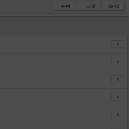
주사위
이모티콘
0
0
0
0
0