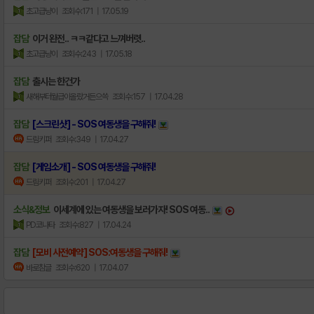
초고급냥이
조회수:171
| 17.05.19
잡담
이거 완전.. ㅋㅋ같다고 느껴버렷..
초고급냥이
조회수:243
| 17.05.18
잡담
출시는 한건가
새해부터월급이올랐거든으쓱
조회수:157
| 17.04.28
잡담
[스크린샷] - SOS 여동생을 구해줘!
드림키퍼
조회수:349
| 17.04.27
잡담
[게임소개] - SOS 여동생을 구해줘!
드림키퍼
조회수:201
| 17.04.27
소식&정보
이세계에 있는 여동생을 보러가자! SOS 여동..
PD코나타
조회수:827
| 17.04.24
잡담
[모비 사전예약] SOS:여동생을 구해줘!
바로참글
조회수:620
| 17.04.07