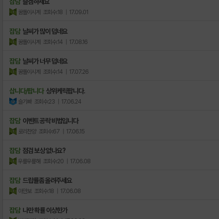
잡담
즐겜하세요
꿈돌이시계
조회수:18
| 17.09.01
잡담
날씨가 많이 덥네요
꿈돌이시계
조회수:14
| 17.08.16
잡담
날씨가 너무 덥네요
꿈돌이시계
조회수:14
| 17.07.26
삽니다/팝니다
상위케릭팝니다.
슬기빠
조회수:23
| 17.06.24
잡담
이벤트 공락 비법입니다
로리찬양
조회수:67
| 17.06.15
잡담
점검 보상 없나요?
우릎우릎해
조회수:20
| 17.06.08
잡담
드랍률좀 올려주세요
아만보
조회수:18
| 17.06.08
잡담
나만 확률 이상한가