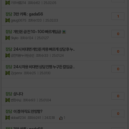
기무셔줌214
조회수:62
| 25.02.05
잡담
3만 카톡 : gada56
1
geug0675
조회수:133
| 25.02.03
잡담
개인돈 급 전 10~100 빠르게입금
0
Skyiio
조회수:124
| 25.01.27
잡담
24시 비대면 개인돈 차용 빠르게 상담 후 누..
0
급전차용누구든승인
조회수:33
| 25.01.24
잡담
24시 차용 비대면 상담 진행 누구든 칼입금 ..
0
Zjcjxnnx
조회수:25
| 25.01.10
잡담
삽니다
0
변창수님
조회수:93
| 25.01.04
잡담
이 겜 아직도 안망함?
0
sldoal1234
조회수:241
| 24.12.18
1
잡담
3만 카톡 : gada56