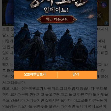
보통 장판이 깔린후 연타로 생기는 경우가 많습니다 밖으로 빠지지
말고 안으로 붙어줍시다
이렇게 빈혈에 빠지면 옆에 생긴 빨간점에 캐릭을 가저간뒤 패시
면 됩니다 방어력이 떨어지니 극딜구간입니다
마법생물에 보스타
입이니 간파버프 또는용맹버프스크롤 혹은 둘다 먹고 열심히 패줍
시다
찍지는 못했으나 핏덩이 소환도 있습니다 핏덩이를 소환했을때 바
로 터지는게 아니지만 몰리면 길막혀서 그냥 죽을수도 있습니다
오늘하루 안보기
닫기
한번 어그로를 누가 먹었는가 보시고 내가아니면 레오나드에 붙어
서 때려줍시다
레오나드는 장판이펙트가 바뀐뒤로 그리 어렵지 않습니다 평타모
션이 크기때문에 한방치고 돌고 한방치고 돌고 하면 한대도 안맞을
수도 있습니다 거리유지만 잘하시면 됩니다 어그로를 다른팀원이
먹을경우 레오나드 뒤통수를 보면서 때려주면 됩니다 평타모션이