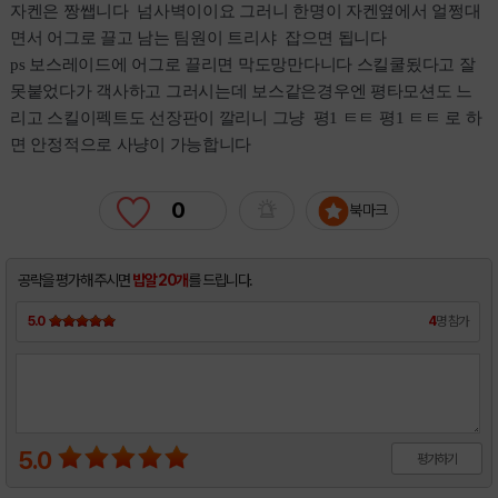
자켄은 짱쌥니다 넘사벽이이요 그러니 한명이 자켄옆에서 얼쩡대
면서 어그로 끌고 남는 팀원이 트리샤 잡으면 됩니다
ps 보스레이드에 어그로 끌리면 막도망만다니다 스킬쿨됬다고 잘
못붙었다가 객사하고 그러시는데 보스같은경우엔 평타모션도 느
리고 스킬이펙트도 선장판이 깔리니 그냥 평1 ㅌㅌ 평1 ㅌㅌ 로 하
면 안정적으로 사냥이 가능합니다
0
북마크
공략을 평가해 주시면
밥알 20개
를 드립니다.
5.0
4
명 참가
5.0
평가하기