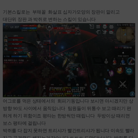
기본스킬로는 부채꼴 화살표 십자가모양의 장판이 깔리고
대단위 장판 과 박쥐로 변하는 스킬이 있습니다
어그로를 먹은 상태에서의 회피기동입니다 보시면 아시겠지만 상
방향 90도 사이에서 움직입니다 팀원들이 뒤통수 보고 때리기 편
하게 하기 위함이죠 평타는 한방씩만 때립니다 두방이상 때리면
보스 평타에 걸립니다
박쥐를 다 잡지 못하면 트리샤가 빨간트리샤가 됩니다 이속도 빨라
지고 공격력도 쎄지는거같습니다 ㅌㅌㅌ 도망다닙시다 박쥐를 다