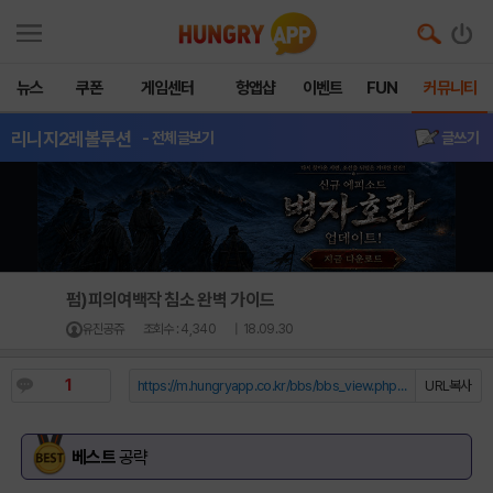
뉴스
쿠폰
게임센터
헝앱샵
이벤트
FUN
커뮤니티
리니지2레볼루션
- 전체글보기
글쓰기
펌)피의여백작 침소 완벽 가이드
유진공쥬
조회수 : 4,340
| 18.09.30
1
https://m.hungryapp.co.kr/bbs/bbs_view.php?durl=Y...
URL복사
베스트
공략