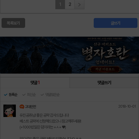
1
2
목록보기
글쓰기
댓글
1
댓글쓰기
등록순
최신순
댓글많은순
2018-10-01
고대던전
유진공쥬님! 좋은 공략 감사드립니다
베스트 공략에 선정해드렸으니 참고해주세용!
(+1000밥알은 덤이라는 +ㅅ+ ♥)
앞으로도 좋은 공략 부탁드리겠습니다 :D ㅎㅎ