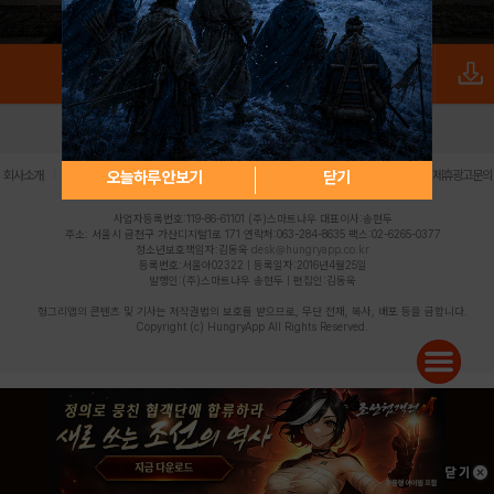
로그인
PC버전
전체앱
|
|
|
|
|
오늘하루 안보기
닫기
회사소개
이용약관
개인정보 처리방침
청소년 보호정책
불법촬영물 신고센터
제휴광고문의
사업자등록번호:119-86-61101 (주)스마트나우 대표이사:송현두
주소: 서울시 금천구 가산디지털1로 171 연락처:063-284-8635 팩스:02-6265-0377
청소년보호책임자:김동욱
desk@hungryapp.co.kr
등록번호:서울아02322 | 등록일자:2016년4월25일
발행인:(주)스마트나우 송현두 | 편집인:김동욱
헝그리앱의 콘텐츠 및 기사는 저작권법의 보호를 받으므로, 무단 전재, 복사, 배포 등을 금합니다.
Copyright (c) HungryApp All Rights Reserved.