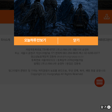
로그인
PC버전
전체앱
|
|
|
|
|
오늘하루 안보기
닫기
회사소개
이용약관
개인정보 처리방침
청소년 보호정책
불법촬영물 신고센터
제휴광고문의
사업자등록번호:119-86-61101 (주)스마트나우 대표이사:송현두
주소: 서울시 금천구 가산디지털1로 171 연락처:063-284-8635 팩스:02-6265-0377
청소년보호책임자:김동욱
desk@hungryapp.co.kr
등록번호:서울아02322 | 등록일자:2016년4월25일
발행인:(주)스마트나우 송현두 | 편집인:김동욱
헝그리앱의 콘텐츠 및 기사는 저작권법의 보호를 받으므로, 무단 전재, 복사, 배포 등을 금합니다.
Copyright (c) HungryApp All Rights Reserved.