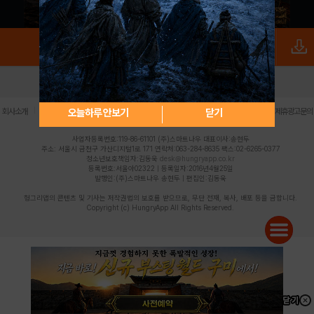
로그인
PC버전
전체앱
|
|
|
|
|
오늘하루 안보기
닫기
회사소개
이용약관
개인정보 처리방침
청소년 보호정책
불법촬영물 신고센터
제휴광고문의
사업자등록번호:119-86-61101 (주)스마트나우 대표이사:송현두
주소: 서울시 금천구 가산디지털1로 171 연락처:063-284-8635 팩스:02-6265-0377
청소년보호책임자:김동욱
desk@hungryapp.co.kr
등록번호:서울아02322 | 등록일자:2016년4월25일
발행인:(주)스마트나우 송현두 | 편집인:김동욱
헝그리앱의 콘텐츠 및 기사는 저작권법의 보호를 받으므로, 무단 전재, 복사, 배포 등을 금합니다.
Copyright (c) HungryApp All Rights Reserved.