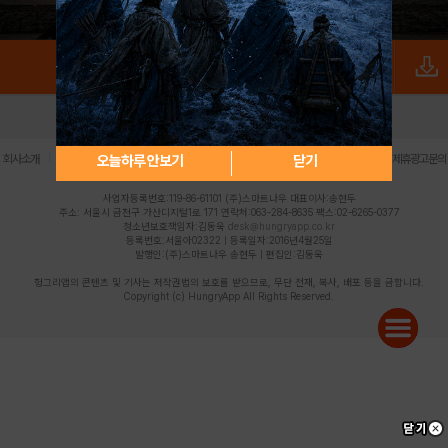
로그인
PC버전
전체앱
|
|
|
|
|
오늘하루 안보기
닫기
회사소개
이용약관
개인정보 처리방침
청소년 보호정책
불법촬영물 신고센터
제휴광고문의
사업자등록번호:119-86-61101 (주)스마트나우 대표이사:송현두
주소: 서울시 금천구 가산디지털1로 171 연락처:063-284-8635 팩스:02-6265-0377
청소년보호책임자:김동욱
desk@hungryapp.co.kr
등록번호:서울아02322 | 등록일자:2016년4월25일
발행인:(주)스마트나우 송현두 | 편집인:김동욱
헝그리앱의 콘텐츠 및 기사는 저작권법의 보호를 받으므로, 무단 전재, 복사, 배포 등을 금합니다.
Copyright (c) HungryApp All Rights Reserved.