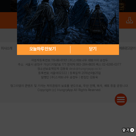
로그인
PC버전
전체앱
|
|
|
|
|
오늘하루 안보기
닫기
회사소개
이용약관
개인정보 처리방침
청소년 보호정책
불법촬영물 신고센터
제휴광고문의
사업자등록번호:119-86-61101 (주)스마트나우 대표이사:송현두
주소: 서울시 금천구 가산디지털1로 171 연락처:063-284-8635 팩스:02-6265-0377
청소년보호책임자:김동욱
desk@hungryapp.co.kr
등록번호:서울아02322 | 등록일자:2016년4월25일
발행인:(주)스마트나우 송현두 | 편집인:김동욱
헝그리앱의 콘텐츠 및 기사는 저작권법의 보호를 받으므로, 무단 전재, 복사, 배포 등을 금합니다.
Copyright (c) HungryApp All Rights Reserved.