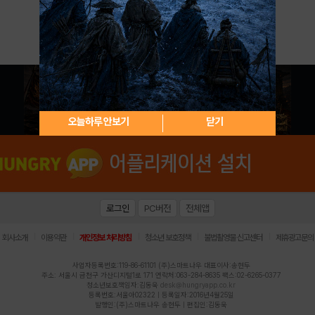
아이디 / 비밀번호 찾기
회원가입
오늘하루 안보기
닫기
로그인
PC버전
전체앱
|
|
|
|
|
회사소개
이용약관
개인정보 처리방침
청소년 보호정책
불법촬영물 신고센터
제휴광고문의
사업자등록번호:119-86-61101 (주)스마트나우 대표이사:송현두
주소: 서울시 금천구 가산디지털1로 171 연락처:063-284-8635 팩스:02-6265-0377
청소년보호책임자:김동욱
desk@hungryapp.co.kr
등록번호:서울아02322 | 등록일자:2016년4월25일
발행인:(주)스마트나우 송현두 | 편집인:김동욱